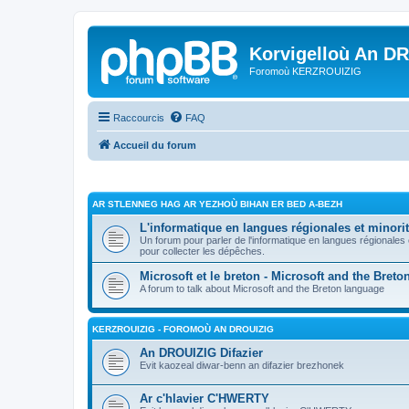
Korvigelloù An D
Foromoù KERZROUIZIG
Raccourcis
FAQ
Accueil du forum
AR STLENNEG HAG AR YEZHOÙ BIHAN ER BED A-BEZH
L'informatique en langues régionales et minorit
Un forum pour parler de l'informatique en langues régionales
pour collecter les dépêches.
Microsoft et le breton - Microsoft and the Bret
A forum to talk about Microsoft and the Breton language
KERZROUIZIG - FOROMOÙ AN DROUIZIG
An DROUIZIG Difazier
Evit kaozeal diwar-benn an difazier brezhonek
Ar c'hlavier C'HWERTY