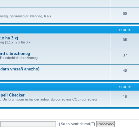
68
uizig, geriaoueg ar stlenneg, h.a.)
SUJETS
.x ha 3.x)
59
g (1.1.x, 2.x ha 3.x)
bird e brezhoneg
37
a Thunderbird e brezhoneg
n darn vrasañ anezho)
48
SUJETS
Spell Checker
18
OL. Un forum pour échanger autour du correcteur COL (correcteur
|
Se souvenir de moi