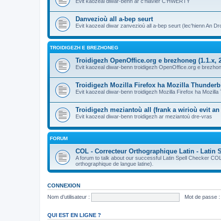
Evit kaozeal diwar-benn ar c'hlavier C'HWERTY
Danvezioù all a-bep seurt
Evit kaozeal diwar zanvezioù all a-bep seurt (lec'hienn An Dro
TROIDIGEZH E BREZHONEG
Troidigezh OpenOffice.org e brezhoneg (1.1.x, 2
Evit kaozeal diwar-benn troidigezh OpenOffice.org e brezhone
Troidigezh Mozilla Firefox ha Mozilla Thunder
Evit kaozeal diwar-benn troidigezh Mozilla Firefox ha Mozill
Troidigezh meziantoù all (frank a wirioù evit a
Evit kaozeal diwar-benn troidigezh ar meziantoù dre-vras
FORUM
COL - Correcteur Orthographique Latin - Latin 
A forum to talk about our successful Latin Spell Checker C
orthographique de langue latine).
CONNEXION
Nom d’utilisateur :
Mot de passe :
QUI EST EN LIGNE ?