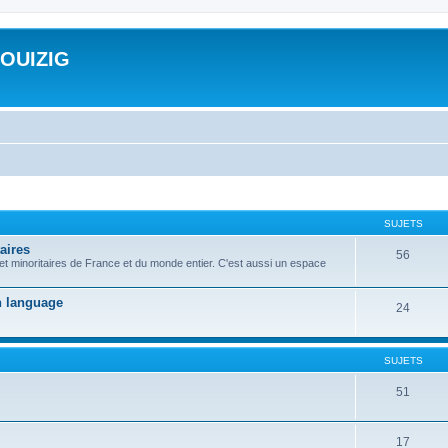
ROUIZIG
SUJETS
aires
56
 et minoritaires de France et du monde entier. C'est aussi un espace
on language
24
SUJETS
51
17