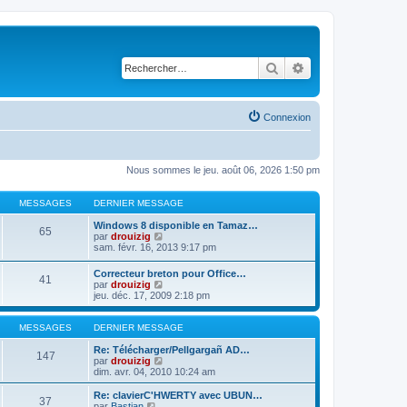
Rechercher
Recherche avancé
Connexion
Nous sommes le jeu. août 06, 2026 1:50 pm
MESSAGES
DERNIER MESSAGE
Windows 8 disponible en Tamaz…
65
C
par
drouizig
o
sam. févr. 16, 2013 9:17 pm
n
s
Correcteur breton pour Office…
41
u
C
par
drouizig
l
o
jeu. déc. 17, 2009 2:18 pm
t
n
e
s
r
u
MESSAGES
DERNIER MESSAGE
l
l
e
t
Re: Télécharger/Pellgargañ AD…
147
d
e
C
par
drouizig
e
r
o
dim. avr. 04, 2010 10:24 am
r
l
n
n
e
s
Re: clavierC'HWERTY avec UBUN…
i
37
d
u
C
par
Bastian