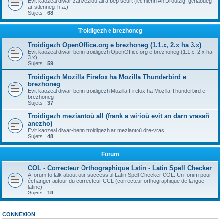
Evit kaozeal diwar zanvezioù all a-bep seurt (lec'hienn An Drouizig, geriaoueg
ar stlenneg, h.a.)
Sujets :
68
Troidigezh e brezhoneg
Troidigezh OpenOffice.org e brezhoneg (1.1.x, 2.x ha 3.x)
Evit kaozeal diwar-benn troidigezh OpenOffice.org e brezhoneg (1.1.x, 2.x ha
3.x)
Sujets :
59
Troidigezh Mozilla Firefox ha Mozilla Thunderbird e
brezhoneg
Evit kaozeal diwar-benn troidigezh Mozilla Firefox ha Mozilla Thunderbird e
brezhoneg
Sujets :
37
Troidigezh meziantoù all (frank a wirioù evit an darn vrasañ
anezho)
Evit kaozeal diwar-benn troidigezh ar meziantoù dre-vras
Sujets :
48
Forum
COL - Correcteur Orthographique Latin - Latin Spell Checker
A forum to talk about our successful Latin Spell Checker COL. Un forum pour
échanger autour du correcteur COL (correcteur orthographique de langue
latine).
Sujets :
18
CONNEXION