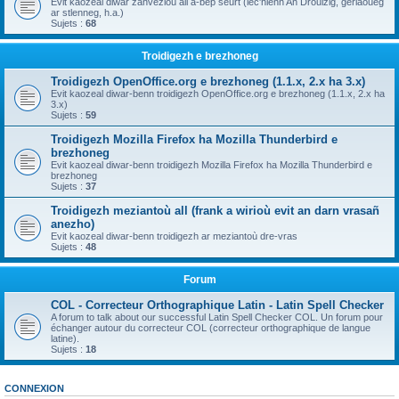
Evit kaozeal diwar zanvezioù all a-bep seurt (lec'hienn An Drouizig, geriaoueg
ar stlenneg, h.a.)
Sujets :
68
Troidigezh e brezhoneg
Troidigezh OpenOffice.org e brezhoneg (1.1.x, 2.x ha 3.x)
Evit kaozeal diwar-benn troidigezh OpenOffice.org e brezhoneg (1.1.x, 2.x ha
3.x)
Sujets :
59
Troidigezh Mozilla Firefox ha Mozilla Thunderbird e
brezhoneg
Evit kaozeal diwar-benn troidigezh Mozilla Firefox ha Mozilla Thunderbird e
brezhoneg
Sujets :
37
Troidigezh meziantoù all (frank a wirioù evit an darn vrasañ
anezho)
Evit kaozeal diwar-benn troidigezh ar meziantoù dre-vras
Sujets :
48
Forum
COL - Correcteur Orthographique Latin - Latin Spell Checker
A forum to talk about our successful Latin Spell Checker COL. Un forum pour
échanger autour du correcteur COL (correcteur orthographique de langue
latine).
Sujets :
18
CONNEXION