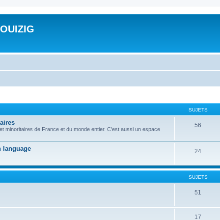
ROUIZIG
SUJETS
aires
56
 et minoritaires de France et du monde entier. C'est aussi un espace
on language
24
SUJETS
51
17