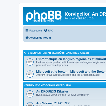
Korvigelloù An D
Foromoù KERZROUIZIG
Raccourcis
FAQ
Accueil du forum
AR STLENNEG HAG AR YEZHOÙ BIHAN ER BED A-BEZH
L'informatique en langues régionales et minorit
Un forum pour parler de l'informatique en langues régionales
pour collecter les dépêches.
Microsoft et le breton - Microsoft and the Bret
A forum to talk about Microsoft and the Breton language
KERZROUIZIG - FOROMOÙ AN DROUIZIG
An DROUIZIG Difazier
Evit kaozeal diwar-benn an difazier brezhonek
Ar c'hlavier C'HWERTY