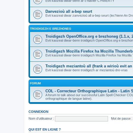
Evit kaozeal diwar-benn ar c'hlavier C'HWERTY
Danvezioù all a-bep seurt
Evit kaozeal diwar zanvezioù all a-bep seurt (lec'hienn An Dro
TROIDIGEZH E BREZHONEG
Troidigezh OpenOffice.org e brezhoneg (1.1.x, 2
Evit kaozeal diwar-benn troidigezh OpenOffice.org e brezhone
Troidigezh Mozilla Firefox ha Mozilla Thunder
Evit kaozeal diwar-benn troidigezh Mozilla Firefox ha Mozill
Troidigezh meziantoù all (frank a wirioù evit a
Evit kaozeal diwar-benn troidigezh ar meziantoù dre-vras
FORUM
COL - Correcteur Orthographique Latin - Latin 
A forum to talk about our successful Latin Spell Checker C
orthographique de langue latine).
CONNEXION
Nom d’utilisateur :
Mot de passe :
QUI EST EN LIGNE ?