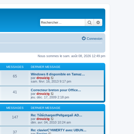
Rechercher
Recherche avancé
Connexion
Nous sommes le sam. août 08, 2026 12:49 pm
MESSAGES
DERNIER MESSAGE
Windows 8 disponible en Tamaz…
65
C
par
drouizig
o
sam. févr. 16, 2013 9:17 pm
n
s
Correcteur breton pour Office…
41
u
C
par
drouizig
l
o
jeu. déc. 17, 2009 2:18 pm
t
n
e
s
r
u
MESSAGES
DERNIER MESSAGE
l
l
e
t
Re: Télécharger/Pellgargañ AD…
147
d
e
C
par
drouizig
e
r
o
dim. avr. 04, 2010 10:24 am
r
l
n
n
e
s
Re: clavierC'HWERTY avec UBUN…
i
37
d
u
C
par
Bastian