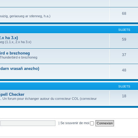
68
uizig, geriaoueg ar stlenneg, h.a.)
SUJETS
.x ha 3.x)
59
g (1.1.x, 2.x ha 3.x)
bird e brezhoneg
37
a Thunderbird e brezhoneg
n darn vrasañ anezho)
48
SUJETS
Spell Checker
18
OL. Un forum pour échanger autour du correcteur COL (correcteur
|
Se souvenir de moi