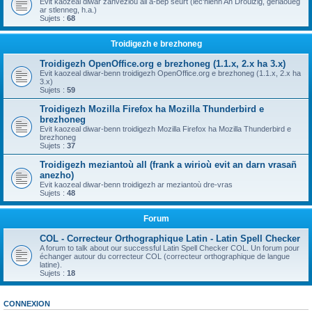
Evit kaozeal diwar zanvezioù all a-bep seurt (lec'hienn An Drouizig, geriaoueg
ar stlenneg, h.a.)
Sujets :
68
Troidigezh e brezhoneg
Troidigezh OpenOffice.org e brezhoneg (1.1.x, 2.x ha 3.x)
Evit kaozeal diwar-benn troidigezh OpenOffice.org e brezhoneg (1.1.x, 2.x ha
3.x)
Sujets :
59
Troidigezh Mozilla Firefox ha Mozilla Thunderbird e
brezhoneg
Evit kaozeal diwar-benn troidigezh Mozilla Firefox ha Mozilla Thunderbird e
brezhoneg
Sujets :
37
Troidigezh meziantoù all (frank a wirioù evit an darn vrasañ
anezho)
Evit kaozeal diwar-benn troidigezh ar meziantoù dre-vras
Sujets :
48
Forum
COL - Correcteur Orthographique Latin - Latin Spell Checker
A forum to talk about our successful Latin Spell Checker COL. Un forum pour
échanger autour du correcteur COL (correcteur orthographique de langue
latine).
Sujets :
18
CONNEXION