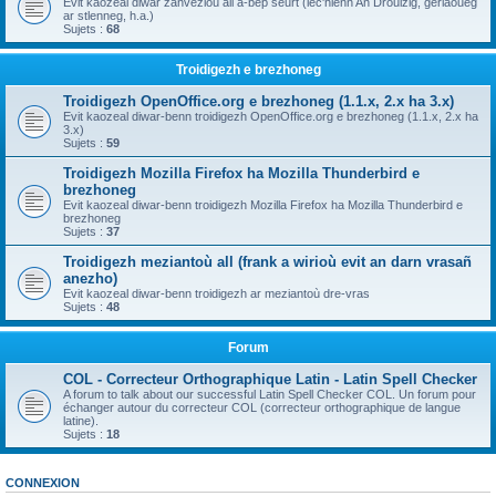
Evit kaozeal diwar zanvezioù all a-bep seurt (lec'hienn An Drouizig, geriaoueg
ar stlenneg, h.a.)
Sujets :
68
Troidigezh e brezhoneg
Troidigezh OpenOffice.org e brezhoneg (1.1.x, 2.x ha 3.x)
Evit kaozeal diwar-benn troidigezh OpenOffice.org e brezhoneg (1.1.x, 2.x ha
3.x)
Sujets :
59
Troidigezh Mozilla Firefox ha Mozilla Thunderbird e
brezhoneg
Evit kaozeal diwar-benn troidigezh Mozilla Firefox ha Mozilla Thunderbird e
brezhoneg
Sujets :
37
Troidigezh meziantoù all (frank a wirioù evit an darn vrasañ
anezho)
Evit kaozeal diwar-benn troidigezh ar meziantoù dre-vras
Sujets :
48
Forum
COL - Correcteur Orthographique Latin - Latin Spell Checker
A forum to talk about our successful Latin Spell Checker COL. Un forum pour
échanger autour du correcteur COL (correcteur orthographique de langue
latine).
Sujets :
18
CONNEXION