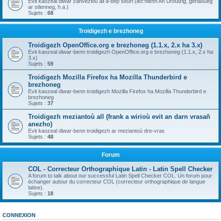
Evit kaozeal diwar zanvezioù all a-bep seurt (lec'hienn An Drouizig, geriaoueg
ar stlenneg, h.a.)
Sujets :
68
Troidigezh e brezhoneg
Troidigezh OpenOffice.org e brezhoneg (1.1.x, 2.x ha 3.x)
Evit kaozeal diwar-benn troidigezh OpenOffice.org e brezhoneg (1.1.x, 2.x ha
3.x)
Sujets :
59
Troidigezh Mozilla Firefox ha Mozilla Thunderbird e
brezhoneg
Evit kaozeal diwar-benn troidigezh Mozilla Firefox ha Mozilla Thunderbird e
brezhoneg
Sujets :
37
Troidigezh meziantoù all (frank a wirioù evit an darn vrasañ
anezho)
Evit kaozeal diwar-benn troidigezh ar meziantoù dre-vras
Sujets :
48
Forum
COL - Correcteur Orthographique Latin - Latin Spell Checker
A forum to talk about our successful Latin Spell Checker COL. Un forum pour
échanger autour du correcteur COL (correcteur orthographique de langue
latine).
Sujets :
18
CONNEXION