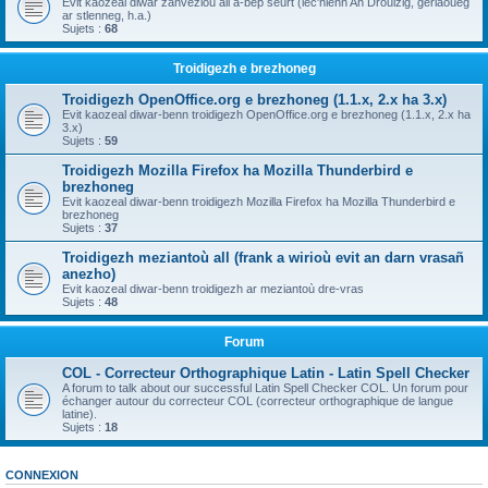
Evit kaozeal diwar zanvezioù all a-bep seurt (lec'hienn An Drouizig, geriaoueg
ar stlenneg, h.a.)
Sujets :
68
Troidigezh e brezhoneg
Troidigezh OpenOffice.org e brezhoneg (1.1.x, 2.x ha 3.x)
Evit kaozeal diwar-benn troidigezh OpenOffice.org e brezhoneg (1.1.x, 2.x ha
3.x)
Sujets :
59
Troidigezh Mozilla Firefox ha Mozilla Thunderbird e
brezhoneg
Evit kaozeal diwar-benn troidigezh Mozilla Firefox ha Mozilla Thunderbird e
brezhoneg
Sujets :
37
Troidigezh meziantoù all (frank a wirioù evit an darn vrasañ
anezho)
Evit kaozeal diwar-benn troidigezh ar meziantoù dre-vras
Sujets :
48
Forum
COL - Correcteur Orthographique Latin - Latin Spell Checker
A forum to talk about our successful Latin Spell Checker COL. Un forum pour
échanger autour du correcteur COL (correcteur orthographique de langue
latine).
Sujets :
18
CONNEXION