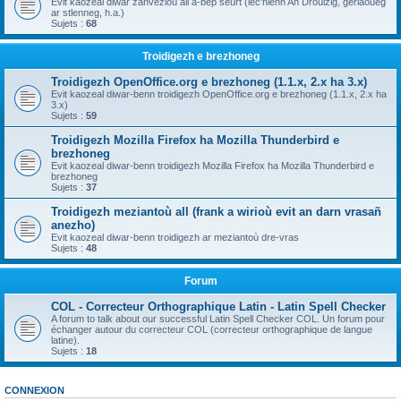
Evit kaozeal diwar zanvezioù all a-bep seurt (lec'hienn An Drouizig, geriaoueg
ar stlenneg, h.a.)
Sujets :
68
Troidigezh e brezhoneg
Troidigezh OpenOffice.org e brezhoneg (1.1.x, 2.x ha 3.x)
Evit kaozeal diwar-benn troidigezh OpenOffice.org e brezhoneg (1.1.x, 2.x ha
3.x)
Sujets :
59
Troidigezh Mozilla Firefox ha Mozilla Thunderbird e
brezhoneg
Evit kaozeal diwar-benn troidigezh Mozilla Firefox ha Mozilla Thunderbird e
brezhoneg
Sujets :
37
Troidigezh meziantoù all (frank a wirioù evit an darn vrasañ
anezho)
Evit kaozeal diwar-benn troidigezh ar meziantoù dre-vras
Sujets :
48
Forum
COL - Correcteur Orthographique Latin - Latin Spell Checker
A forum to talk about our successful Latin Spell Checker COL. Un forum pour
échanger autour du correcteur COL (correcteur orthographique de langue
latine).
Sujets :
18
CONNEXION