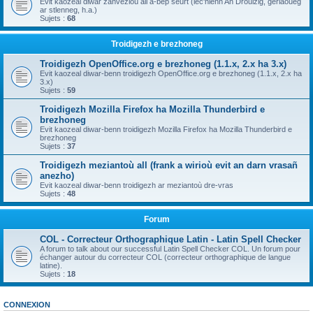
Evit kaozeal diwar zanvezioù all a-bep seurt (lec'hienn An Drouizig, geriaoueg
ar stlenneg, h.a.)
Sujets :
68
Troidigezh e brezhoneg
Troidigezh OpenOffice.org e brezhoneg (1.1.x, 2.x ha 3.x)
Evit kaozeal diwar-benn troidigezh OpenOffice.org e brezhoneg (1.1.x, 2.x ha
3.x)
Sujets :
59
Troidigezh Mozilla Firefox ha Mozilla Thunderbird e
brezhoneg
Evit kaozeal diwar-benn troidigezh Mozilla Firefox ha Mozilla Thunderbird e
brezhoneg
Sujets :
37
Troidigezh meziantoù all (frank a wirioù evit an darn vrasañ
anezho)
Evit kaozeal diwar-benn troidigezh ar meziantoù dre-vras
Sujets :
48
Forum
COL - Correcteur Orthographique Latin - Latin Spell Checker
A forum to talk about our successful Latin Spell Checker COL. Un forum pour
échanger autour du correcteur COL (correcteur orthographique de langue
latine).
Sujets :
18
CONNEXION