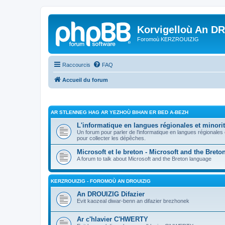
Korvigelloù An D
Foromoù KERZROUIZIG
Raccourcis
FAQ
Accueil du forum
AR STLENNEG HAG AR YEZHOÙ BIHAN ER BED A-BEZH
L'informatique en langues régionales et minorit
Un forum pour parler de l'informatique en langues régionales
pour collecter les dépêches.
Microsoft et le breton - Microsoft and the Bret
A forum to talk about Microsoft and the Breton language
KERZROUIZIG - FOROMOÙ AN DROUIZIG
An DROUIZIG Difazier
Evit kaozeal diwar-benn an difazier brezhonek
Ar c'hlavier C'HWERTY