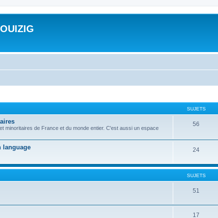
ROUIZIG
SUJETS
aires
56
 et minoritaires de France et du monde entier. C'est aussi un espace
on language
24
SUJETS
51
17