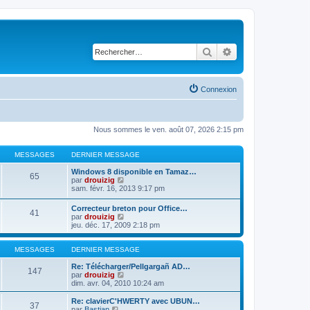
Rechercher
Recherche avancé
Connexion
Nous sommes le ven. août 07, 2026 2:15 pm
MESSAGES
DERNIER MESSAGE
Windows 8 disponible en Tamaz…
65
C
par
drouizig
o
sam. févr. 16, 2013 9:17 pm
n
s
Correcteur breton pour Office…
41
u
C
par
drouizig
l
o
jeu. déc. 17, 2009 2:18 pm
t
n
e
s
r
u
MESSAGES
DERNIER MESSAGE
l
l
e
t
Re: Télécharger/Pellgargañ AD…
147
d
e
C
par
drouizig
e
r
o
dim. avr. 04, 2010 10:24 am
r
l
n
n
e
s
Re: clavierC'HWERTY avec UBUN…
i
37
d
u
C
par
Bastian