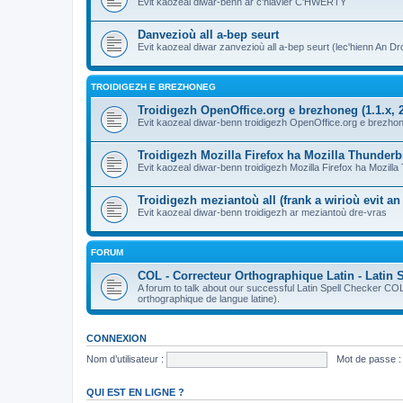
Evit kaozeal diwar-benn ar c'hlavier C'HWERTY
Danvezioù all a-bep seurt
Evit kaozeal diwar zanvezioù all a-bep seurt (lec'hienn An Dro
TROIDIGEZH E BREZHONEG
Troidigezh OpenOffice.org e brezhoneg (1.1.x, 2
Evit kaozeal diwar-benn troidigezh OpenOffice.org e brezhone
Troidigezh Mozilla Firefox ha Mozilla Thunder
Evit kaozeal diwar-benn troidigezh Mozilla Firefox ha Mozill
Troidigezh meziantoù all (frank a wirioù evit a
Evit kaozeal diwar-benn troidigezh ar meziantoù dre-vras
FORUM
COL - Correcteur Orthographique Latin - Latin 
A forum to talk about our successful Latin Spell Checker C
orthographique de langue latine).
CONNEXION
Nom d’utilisateur :
Mot de passe :
QUI EST EN LIGNE ?