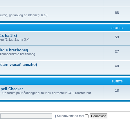
68
uizig, geriaoueg ar stlenneg, h.a.)
SUJETS
.x ha 3.x)
59
g (1.1.x, 2.x ha 3.x)
bird e brezhoneg
37
a Thunderbird e brezhoneg
n darn vrasañ anezho)
48
SUJETS
Spell Checker
18
OL. Un forum pour échanger autour du correcteur COL (correcteur
|
Se souvenir de moi