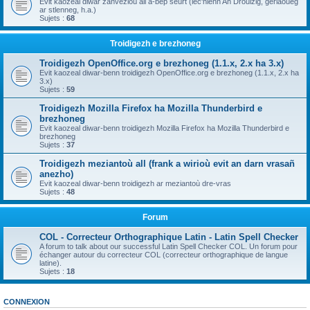
Evit kaozeal diwar zanvezioù all a-bep seurt (lec'hienn An Drouizig, geriaoueg
ar stlenneg, h.a.)
Sujets :
68
Troidigezh e brezhoneg
Troidigezh OpenOffice.org e brezhoneg (1.1.x, 2.x ha 3.x)
Evit kaozeal diwar-benn troidigezh OpenOffice.org e brezhoneg (1.1.x, 2.x ha
3.x)
Sujets :
59
Troidigezh Mozilla Firefox ha Mozilla Thunderbird e
brezhoneg
Evit kaozeal diwar-benn troidigezh Mozilla Firefox ha Mozilla Thunderbird e
brezhoneg
Sujets :
37
Troidigezh meziantoù all (frank a wirioù evit an darn vrasañ
anezho)
Evit kaozeal diwar-benn troidigezh ar meziantoù dre-vras
Sujets :
48
Forum
COL - Correcteur Orthographique Latin - Latin Spell Checker
A forum to talk about our successful Latin Spell Checker COL. Un forum pour
échanger autour du correcteur COL (correcteur orthographique de langue
latine).
Sujets :
18
CONNEXION