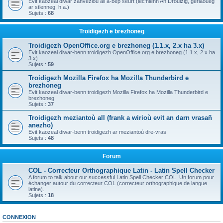
Evit kaozeal diwar zanvezioù all a-bep seurt (lec'hienn An Drouizig, geriaoueg
ar stlenneg, h.a.)
Sujets :
68
Troidigezh e brezhoneg
Troidigezh OpenOffice.org e brezhoneg (1.1.x, 2.x ha 3.x)
Evit kaozeal diwar-benn troidigezh OpenOffice.org e brezhoneg (1.1.x, 2.x ha
3.x)
Sujets :
59
Troidigezh Mozilla Firefox ha Mozilla Thunderbird e
brezhoneg
Evit kaozeal diwar-benn troidigezh Mozilla Firefox ha Mozilla Thunderbird e
brezhoneg
Sujets :
37
Troidigezh meziantoù all (frank a wirioù evit an darn vrasañ
anezho)
Evit kaozeal diwar-benn troidigezh ar meziantoù dre-vras
Sujets :
48
Forum
COL - Correcteur Orthographique Latin - Latin Spell Checker
A forum to talk about our successful Latin Spell Checker COL. Un forum pour
échanger autour du correcteur COL (correcteur orthographique de langue
latine).
Sujets :
18
CONNEXION