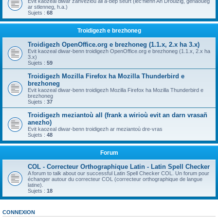
Evit kaozeal diwar zanvezioù all a-bep seurt (lec'hienn An Drouizig, geriaoueg
ar stlenneg, h.a.)
Sujets :
68
Troidigezh e brezhoneg
Troidigezh OpenOffice.org e brezhoneg (1.1.x, 2.x ha 3.x)
Evit kaozeal diwar-benn troidigezh OpenOffice.org e brezhoneg (1.1.x, 2.x ha
3.x)
Sujets :
59
Troidigezh Mozilla Firefox ha Mozilla Thunderbird e
brezhoneg
Evit kaozeal diwar-benn troidigezh Mozilla Firefox ha Mozilla Thunderbird e
brezhoneg
Sujets :
37
Troidigezh meziantoù all (frank a wirioù evit an darn vrasañ
anezho)
Evit kaozeal diwar-benn troidigezh ar meziantoù dre-vras
Sujets :
48
Forum
COL - Correcteur Orthographique Latin - Latin Spell Checker
A forum to talk about our successful Latin Spell Checker COL. Un forum pour
échanger autour du correcteur COL (correcteur orthographique de langue
latine).
Sujets :
18
CONNEXION