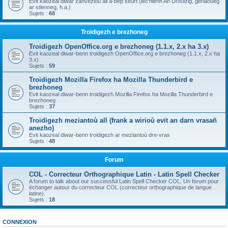
Evit kaozeal diwar zanvezioù all a-bep seurt (lec'hienn An Drouizig, geriaoueg
ar stlenneg, h.a.)
Sujets :
68
Troidigezh e brezhoneg
Troidigezh OpenOffice.org e brezhoneg (1.1.x, 2.x ha 3.x)
Evit kaozeal diwar-benn troidigezh OpenOffice.org e brezhoneg (1.1.x, 2.x ha
3.x)
Sujets :
59
Troidigezh Mozilla Firefox ha Mozilla Thunderbird e
brezhoneg
Evit kaozeal diwar-benn troidigezh Mozilla Firefox ha Mozilla Thunderbird e
brezhoneg
Sujets :
37
Troidigezh meziantoù all (frank a wirioù evit an darn vrasañ
anezho)
Evit kaozeal diwar-benn troidigezh ar meziantoù dre-vras
Sujets :
48
Forum
COL - Correcteur Orthographique Latin - Latin Spell Checker
A forum to talk about our successful Latin Spell Checker COL. Un forum pour
échanger autour du correcteur COL (correcteur orthographique de langue
latine).
Sujets :
18
CONNEXION