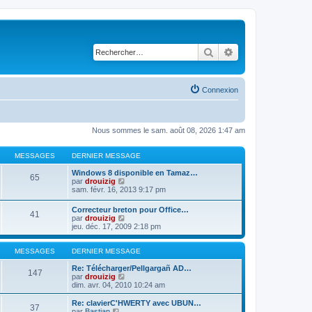
Rechercher
Recherche avancé
Connexion
Nous sommes le sam. août 08, 2026 1:47 am
MESSAGES
DERNIER MESSAGE
Windows 8 disponible en Tamaz…
65
C
par
drouizig
o
sam. févr. 16, 2013 9:17 pm
n
s
Correcteur breton pour Office…
41
u
C
par
drouizig
l
o
jeu. déc. 17, 2009 2:18 pm
t
n
e
s
r
u
MESSAGES
DERNIER MESSAGE
l
l
e
t
Re: Télécharger/Pellgargañ AD…
147
d
e
C
par
drouizig
e
r
o
dim. avr. 04, 2010 10:24 am
r
l
n
n
e
s
Re: clavierC'HWERTY avec UBUN…
i
37
d
u
C
par
Bastian