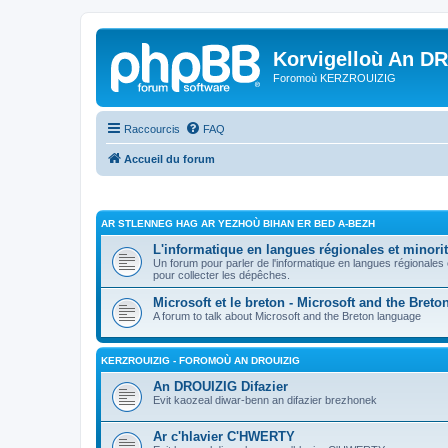
Korvigelloù An D
Foromoù KERZROUIZIG
Raccourcis
FAQ
Accueil du forum
AR STLENNEG HAG AR YEZHOÙ BIHAN ER BED A-BEZH
L'informatique en langues régionales et minorit
Un forum pour parler de l'informatique en langues régionales
pour collecter les dépêches.
Microsoft et le breton - Microsoft and the Bret
A forum to talk about Microsoft and the Breton language
KERZROUIZIG - FOROMOÙ AN DROUIZIG
An DROUIZIG Difazier
Evit kaozeal diwar-benn an difazier brezhonek
Ar c'hlavier C'HWERTY