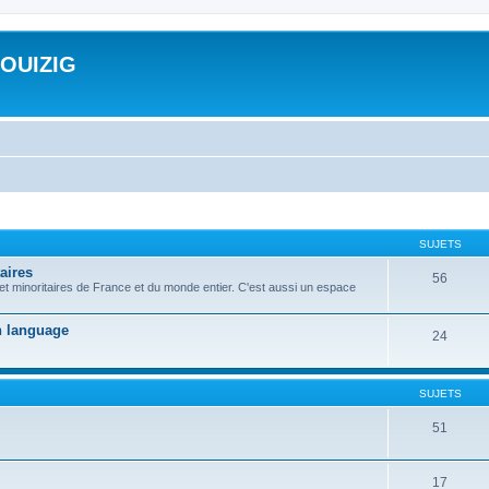
ROUIZIG
SUJETS
aires
56
 et minoritaires de France et du monde entier. C'est aussi un espace
on language
24
SUJETS
51
17