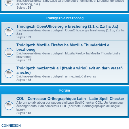
Evit kaozeal diwar zanvezioù all a-bep seurt (lec'hienn An Drouizig, geriaoueg
ar stlenneg, h.a.)
Sujets :
68
Troidigezh e brezhoneg
Troidigezh OpenOffice.org e brezhoneg (1.1.x, 2.x ha 3.x)
Evit kaozeal diwar-benn troidigezh OpenOffice.org e brezhoneg (1.1.x, 2.x ha
3.x)
Sujets :
59
Troidigezh Mozilla Firefox ha Mozilla Thunderbird e
brezhoneg
Evit kaozeal diwar-benn troidigezh Mozilla Firefox ha Mozilla Thunderbird e
brezhoneg
Sujets :
37
Troidigezh meziantoù all (frank a wirioù evit an darn vrasañ
anezho)
Evit kaozeal diwar-benn troidigezh ar meziantoù dre-vras
Sujets :
48
Forum
COL - Correcteur Orthographique Latin - Latin Spell Checker
A forum to talk about our successful Latin Spell Checker COL. Un forum pour
échanger autour du correcteur COL (correcteur orthographique de langue
latine).
Sujets :
18
CONNEXION