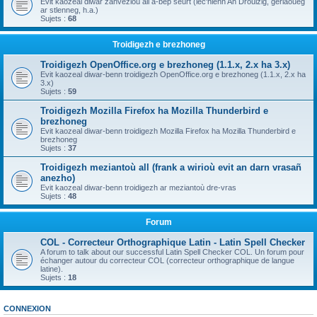
Evit kaozeal diwar zanvezioù all a-bep seurt (lec'hienn An Drouizig, geriaoueg
ar stlenneg, h.a.)
Sujets :
68
Troidigezh e brezhoneg
Troidigezh OpenOffice.org e brezhoneg (1.1.x, 2.x ha 3.x)
Evit kaozeal diwar-benn troidigezh OpenOffice.org e brezhoneg (1.1.x, 2.x ha
3.x)
Sujets :
59
Troidigezh Mozilla Firefox ha Mozilla Thunderbird e
brezhoneg
Evit kaozeal diwar-benn troidigezh Mozilla Firefox ha Mozilla Thunderbird e
brezhoneg
Sujets :
37
Troidigezh meziantoù all (frank a wirioù evit an darn vrasañ
anezho)
Evit kaozeal diwar-benn troidigezh ar meziantoù dre-vras
Sujets :
48
Forum
COL - Correcteur Orthographique Latin - Latin Spell Checker
A forum to talk about our successful Latin Spell Checker COL. Un forum pour
échanger autour du correcteur COL (correcteur orthographique de langue
latine).
Sujets :
18
CONNEXION