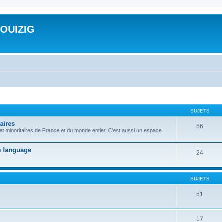
ROUIZIG
SUJETS
aires
56
 et minoritaires de France et du monde entier. C'est aussi un espace
on language
24
SUJETS
51
17