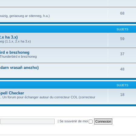
68
uizig, geriaoueg ar stlenneg, h.a.)
SUJETS
.x ha 3.x)
59
g (1.1.x, 2.x ha 3.x)
bird e brezhoneg
37
a Thunderbird e brezhoneg
n darn vrasañ anezho)
48
SUJETS
Spell Checker
18
OL. Un forum pour échanger autour du correcteur COL (correcteur
|
Se souvenir de moi