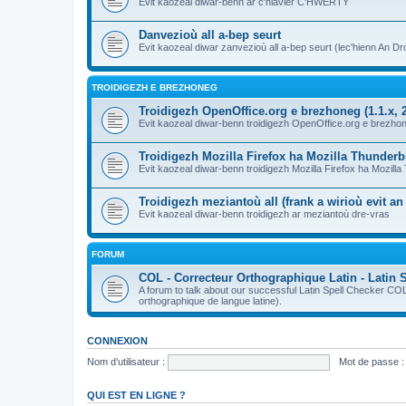
Evit kaozeal diwar-benn ar c'hlavier C'HWERTY
Danvezioù all a-bep seurt
Evit kaozeal diwar zanvezioù all a-bep seurt (lec'hienn An Dro
TROIDIGEZH E BREZHONEG
Troidigezh OpenOffice.org e brezhoneg (1.1.x, 2
Evit kaozeal diwar-benn troidigezh OpenOffice.org e brezhone
Troidigezh Mozilla Firefox ha Mozilla Thunder
Evit kaozeal diwar-benn troidigezh Mozilla Firefox ha Mozill
Troidigezh meziantoù all (frank a wirioù evit a
Evit kaozeal diwar-benn troidigezh ar meziantoù dre-vras
FORUM
COL - Correcteur Orthographique Latin - Latin 
A forum to talk about our successful Latin Spell Checker C
orthographique de langue latine).
CONNEXION
Nom d’utilisateur :
Mot de passe :
QUI EST EN LIGNE ?