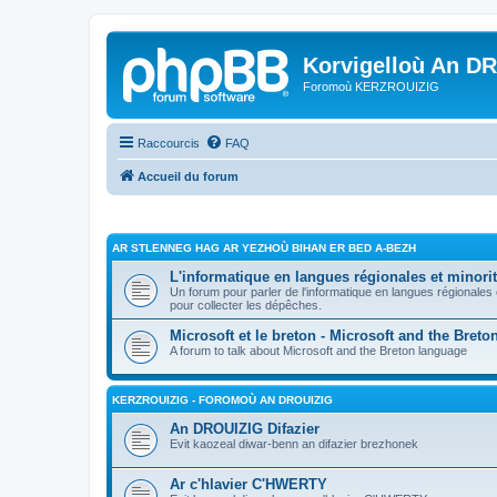
Korvigelloù An D
Foromoù KERZROUIZIG
Raccourcis
FAQ
Accueil du forum
AR STLENNEG HAG AR YEZHOÙ BIHAN ER BED A-BEZH
L'informatique en langues régionales et minorit
Un forum pour parler de l'informatique en langues régionales
pour collecter les dépêches.
Microsoft et le breton - Microsoft and the Bret
A forum to talk about Microsoft and the Breton language
KERZROUIZIG - FOROMOÙ AN DROUIZIG
An DROUIZIG Difazier
Evit kaozeal diwar-benn an difazier brezhonek
Ar c'hlavier C'HWERTY