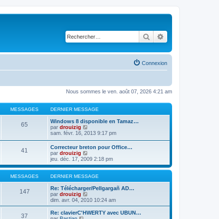
Rechercher
Recherche avancé
Connexion
Nous sommes le ven. août 07, 2026 4:21 am
MESSAGES
DERNIER MESSAGE
Windows 8 disponible en Tamaz…
65
C
par
drouizig
o
sam. févr. 16, 2013 9:17 pm
n
s
Correcteur breton pour Office…
41
u
C
par
drouizig
l
o
jeu. déc. 17, 2009 2:18 pm
t
n
e
s
r
u
MESSAGES
DERNIER MESSAGE
l
l
e
t
Re: Télécharger/Pellgargañ AD…
147
d
e
C
par
drouizig
e
r
o
dim. avr. 04, 2010 10:24 am
r
l
n
n
e
s
Re: clavierC'HWERTY avec UBUN…
i
37
d
u
C
par
Bastian