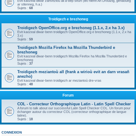
Evit kaozeal diwar zanvezioù all a-bep seurt (lec'hienn An Drouizig, geriaoueg
ar stlenneg, h.a.)
Sujets :
68
Troidigezh e brezhoneg
Troidigezh OpenOffice.org e brezhoneg (1.1.x, 2.x ha 3.x)
Evit kaozeal diwar-benn troidigezh OpenOffice.org e brezhoneg (1.1.x, 2.x ha
3.x)
Sujets :
59
Troidigezh Mozilla Firefox ha Mozilla Thunderbird e
brezhoneg
Evit kaozeal diwar-benn troidigezh Mozilla Firefox ha Mozilla Thunderbird e
brezhoneg
Sujets :
37
Troidigezh meziantoù all (frank a wirioù evit an darn vrasañ
anezho)
Evit kaozeal diwar-benn troidigezh ar meziantoù dre-vras
Sujets :
48
Forum
COL - Correcteur Orthographique Latin - Latin Spell Checker
A forum to talk about our successful Latin Spell Checker COL. Un forum pour
échanger autour du correcteur COL (correcteur orthographique de langue
latine).
Sujets :
18
CONNEXION