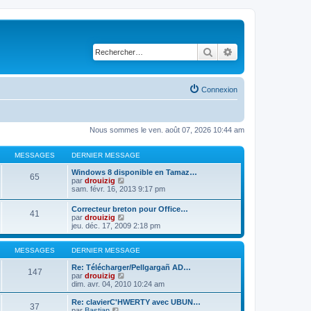
Rechercher
Recherche avancé
Connexion
Nous sommes le ven. août 07, 2026 10:44 am
MESSAGES
DERNIER MESSAGE
Windows 8 disponible en Tamaz…
65
C
par
drouizig
o
sam. févr. 16, 2013 9:17 pm
n
s
Correcteur breton pour Office…
41
u
C
par
drouizig
l
o
jeu. déc. 17, 2009 2:18 pm
t
n
e
s
r
u
MESSAGES
DERNIER MESSAGE
l
l
e
t
Re: Télécharger/Pellgargañ AD…
147
d
e
C
par
drouizig
e
r
o
dim. avr. 04, 2010 10:24 am
r
l
n
n
e
s
Re: clavierC'HWERTY avec UBUN…
i
37
d
u
C
par
Bastian