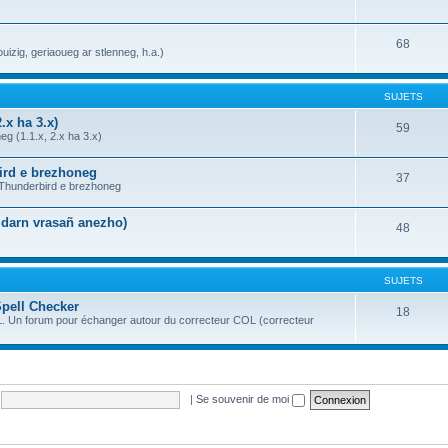
68
uizig, geriaoueg ar stlenneg, h.a.)
SUJETS
.x ha 3.x)
59
g (1.1.x, 2.x ha 3.x)
bird e brezhoneg
37
a Thunderbird e brezhoneg
n darn vrasañ anezho)
48
SUJETS
Spell Checker
18
OL. Un forum pour échanger autour du correcteur COL (correcteur
|
Se souvenir de moi