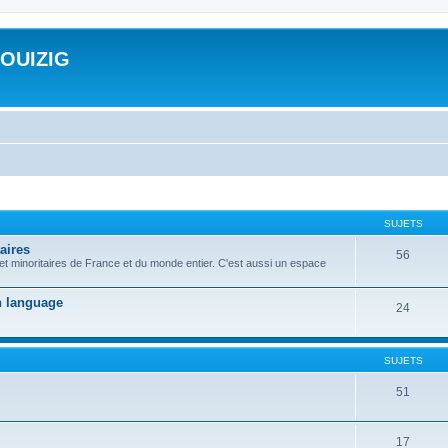
ROUIZIG
SUJETS
aires
56
 et minoritaires de France et du monde entier. C'est aussi un espace
on language
24
SUJETS
51
17