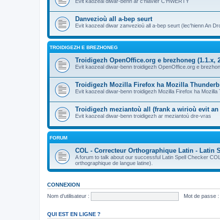
Evit kaozeal diwar-benn ar c'hlavier C'HWERTY
Danvezioù all a-bep seurt
Evit kaozeal diwar zanvezioù all a-bep seurt (lec'hienn An Dro
TROIDIGEZH E BREZHONEG
Troidigezh OpenOffice.org e brezhoneg (1.1.x, 2
Evit kaozeal diwar-benn troidigezh OpenOffice.org e brezhone
Troidigezh Mozilla Firefox ha Mozilla Thunder
Evit kaozeal diwar-benn troidigezh Mozilla Firefox ha Mozill
Troidigezh meziantoù all (frank a wirioù evit a
Evit kaozeal diwar-benn troidigezh ar meziantoù dre-vras
FORUM
COL - Correcteur Orthographique Latin - Latin 
A forum to talk about our successful Latin Spell Checker C
orthographique de langue latine).
CONNEXION
Nom d’utilisateur :
Mot de passe :
QUI EST EN LIGNE ?