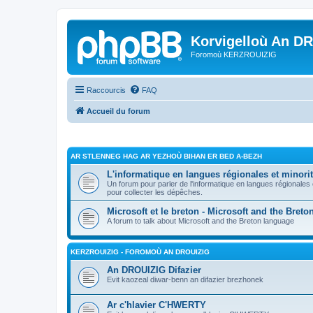
Korvigelloù An D
Foromoù KERZROUIZIG
Raccourcis
FAQ
Accueil du forum
AR STLENNEG HAG AR YEZHOÙ BIHAN ER BED A-BEZH
L'informatique en langues régionales et minorit
Un forum pour parler de l'informatique en langues régionales
pour collecter les dépêches.
Microsoft et le breton - Microsoft and the Bret
A forum to talk about Microsoft and the Breton language
KERZROUIZIG - FOROMOÙ AN DROUIZIG
An DROUIZIG Difazier
Evit kaozeal diwar-benn an difazier brezhonek
Ar c'hlavier C'HWERTY