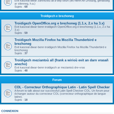
Evit kaozeal diwar zanvezioù all a-bep seurt (lec'hienn An Drouizig, geriaoueg
ar stlenneg, h.a.)
Sujets :
68
Troidigezh e brezhoneg
Troidigezh OpenOffice.org e brezhoneg (1.1.x, 2.x ha 3.x)
Evit kaozeal diwar-benn troidigezh OpenOffice.org e brezhoneg (1.1.x, 2.x ha
3.x)
Sujets :
59
Troidigezh Mozilla Firefox ha Mozilla Thunderbird e
brezhoneg
Evit kaozeal diwar-benn troidigezh Mozilla Firefox ha Mozilla Thunderbird e
brezhoneg
Sujets :
37
Troidigezh meziantoù all (frank a wirioù evit an darn vrasañ
anezho)
Evit kaozeal diwar-benn troidigezh ar meziantoù dre-vras
Sujets :
48
Forum
COL - Correcteur Orthographique Latin - Latin Spell Checker
A forum to talk about our successful Latin Spell Checker COL. Un forum pour
échanger autour du correcteur COL (correcteur orthographique de langue
latine).
Sujets :
18
CONNEXION