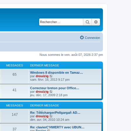
Rechercher
Recherche avancé
Connexion
Nous sommes le ven. août 07, 2026 2:37 pm
MESSAGES
DERNIER MESSAGE
Windows 8 disponible en Tamaz…
65
C
par
drouizig
o
sam. févr. 16, 2013 9:17 pm
n
s
Correcteur breton pour Office…
41
u
C
par
drouizig
l
o
jeu. déc. 17, 2009 2:18 pm
t
n
e
s
r
u
MESSAGES
DERNIER MESSAGE
l
l
e
t
Re: Télécharger/Pellgargañ AD…
147
d
e
C
par
drouizig
e
r
o
dim. avr. 04, 2010 10:24 am
r
l
n
n
e
s
Re: clavierC'HWERTY avec UBUN…
i
37
d
u
C
par
Bastian