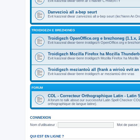
Evit kaozeal diwar-benn ar c'hlavier C'HWERTY
Danvezioù all a-bep seurt
Evit kaozeal diwar zanvezioù all a-bep seurt (lec'hienn An Dro
TROIDIGEZH E BREZHONEG
Troidigezh OpenOffice.org e brezhoneg (1.1.x, 2
Evit kaozeal diwar-benn troidigezh OpenOffice.org e brezhone
Troidigezh Mozilla Firefox ha Mozilla Thunder
Evit kaozeal diwar-benn troidigezh Mozilla Firefox ha Mozill
Troidigezh meziantoù all (frank a wirioù evit a
Evit kaozeal diwar-benn troidigezh ar meziantoù dre-vras
FORUM
COL - Correcteur Orthographique Latin - Latin 
A forum to talk about our successful Latin Spell Checker C
orthographique de langue latine).
CONNEXION
Nom d’utilisateur :
Mot de passe :
QUI EST EN LIGNE ?