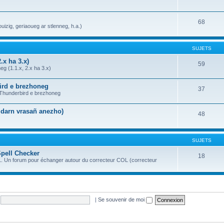
68
uizig, geriaoueg ar stlenneg, h.a.)
SUJETS
.x ha 3.x)
59
g (1.1.x, 2.x ha 3.x)
bird e brezhoneg
37
a Thunderbird e brezhoneg
n darn vrasañ anezho)
48
SUJETS
Spell Checker
18
OL. Un forum pour échanger autour du correcteur COL (correcteur
|
Se souvenir de moi