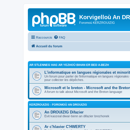
Korvigelloù An D
Foromoù KERZROUIZIG
Raccourcis
FAQ
Accueil du forum
AR STLENNEG HAG AR YEZHOÙ BIHAN ER BED A-BEZH
L'informatique en langues régionales et minorit
Un forum pour parler de l'informatique en langues régionales
pour collecter les dépêches.
Microsoft et le breton - Microsoft and the Bret
A forum to talk about Microsoft and the Breton language
KERZROUIZIG - FOROMOÙ AN DROUIZIG
An DROUIZIG Difazier
Evit kaozeal diwar-benn an difazier brezhonek
Ar c'hlavier C'HWERTY