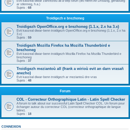
Evit kaozeal diwar zanvezioù all a-bep seurt (lec'hienn An Drouizig, geriaoueg
ar stlenneg, h.a.)
Sujets :
68
Troidigezh e brezhoneg
Troidigezh OpenOffice.org e brezhoneg (1.1.x, 2.x ha 3.x)
Evit kaozeal diwar-benn troidigezh OpenOffice.org e brezhoneg (1.1.x, 2.x ha
3.x)
Sujets :
59
Troidigezh Mozilla Firefox ha Mozilla Thunderbird e
brezhoneg
Evit kaozeal diwar-benn troidigezh Mozilla Firefox ha Mozilla Thunderbird e
brezhoneg
Sujets :
37
Troidigezh meziantoù all (frank a wirioù evit an darn vrasañ
anezho)
Evit kaozeal diwar-benn troidigezh ar meziantoù dre-vras
Sujets :
48
Forum
COL - Correcteur Orthographique Latin - Latin Spell Checker
A forum to talk about our successful Latin Spell Checker COL. Un forum pour
échanger autour du correcteur COL (correcteur orthographique de langue
latine).
Sujets :
18
CONNEXION