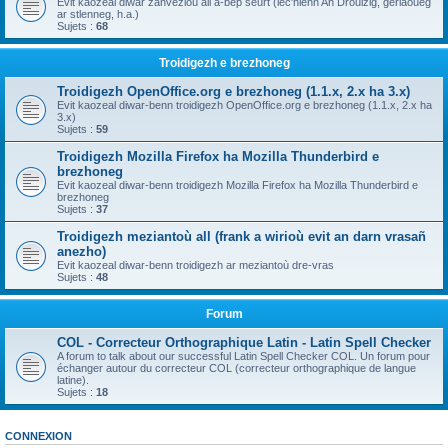
Evit kaozeal diwar zanvezioù all a-bep seurt (lec'hienn An Drouizig, geriaoueg
ar stlenneg, h.a.)
Sujets :
68
Troidigezh e brezhoneg
Troidigezh OpenOffice.org e brezhoneg (1.1.x, 2.x ha 3.x)
Evit kaozeal diwar-benn troidigezh OpenOffice.org e brezhoneg (1.1.x, 2.x ha
3.x)
Sujets :
59
Troidigezh Mozilla Firefox ha Mozilla Thunderbird e
brezhoneg
Evit kaozeal diwar-benn troidigezh Mozilla Firefox ha Mozilla Thunderbird e
brezhoneg
Sujets :
37
Troidigezh meziantoù all (frank a wirioù evit an darn vrasañ
anezho)
Evit kaozeal diwar-benn troidigezh ar meziantoù dre-vras
Sujets :
48
Forum
COL - Correcteur Orthographique Latin - Latin Spell Checker
A forum to talk about our successful Latin Spell Checker COL. Un forum pour
échanger autour du correcteur COL (correcteur orthographique de langue
latine).
Sujets :
18
CONNEXION