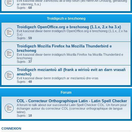
Evit kaozeal diwar zanvezioù all a-bep seurt (lec'hienn An Drouizig, geriaoueg
ar stlenneg, h.a.)
Sujets :
68
Troidigezh e brezhoneg
Troidigezh OpenOffice.org e brezhoneg (1.1.x, 2.x ha 3.x)
Evit kaozeal diwar-benn troidigezh OpenOffice.org e brezhoneg (1.1.x, 2.x ha
3.x)
Sujets :
59
Troidigezh Mozilla Firefox ha Mozilla Thunderbird e
brezhoneg
Evit kaozeal diwar-benn troidigezh Mozilla Firefox ha Mozilla Thunderbird e
brezhoneg
Sujets :
37
Troidigezh meziantoù all (frank a wirioù evit an darn vrasañ
anezho)
Evit kaozeal diwar-benn troidigezh ar meziantoù dre-vras
Sujets :
48
Forum
COL - Correcteur Orthographique Latin - Latin Spell Checker
A forum to talk about our successful Latin Spell Checker COL. Un forum pour
échanger autour du correcteur COL (correcteur orthographique de langue
latine).
Sujets :
18
CONNEXION