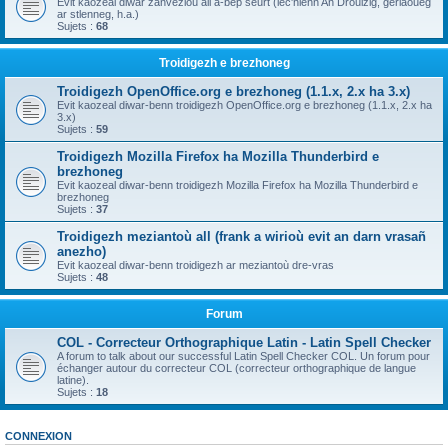
Evit kaozeal diwar zanvezioù all a-bep seurt (lec'hienn An Drouizig, geriaoueg
ar stlenneg, h.a.)
Sujets :
68
Troidigezh e brezhoneg
Troidigezh OpenOffice.org e brezhoneg (1.1.x, 2.x ha 3.x)
Evit kaozeal diwar-benn troidigezh OpenOffice.org e brezhoneg (1.1.x, 2.x ha
3.x)
Sujets :
59
Troidigezh Mozilla Firefox ha Mozilla Thunderbird e
brezhoneg
Evit kaozeal diwar-benn troidigezh Mozilla Firefox ha Mozilla Thunderbird e
brezhoneg
Sujets :
37
Troidigezh meziantoù all (frank a wirioù evit an darn vrasañ
anezho)
Evit kaozeal diwar-benn troidigezh ar meziantoù dre-vras
Sujets :
48
Forum
COL - Correcteur Orthographique Latin - Latin Spell Checker
A forum to talk about our successful Latin Spell Checker COL. Un forum pour
échanger autour du correcteur COL (correcteur orthographique de langue
latine).
Sujets :
18
CONNEXION