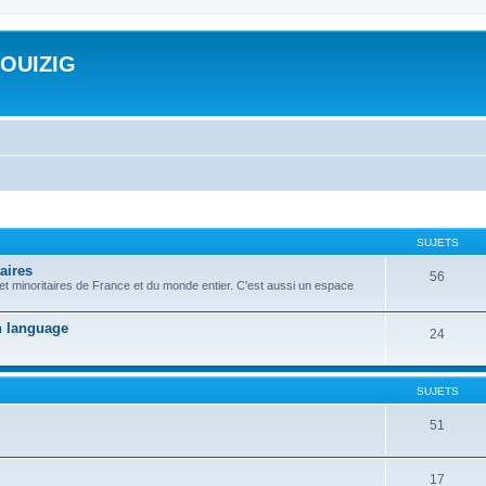
ROUIZIG
SUJETS
aires
56
 et minoritaires de France et du monde entier. C'est aussi un espace
on language
24
SUJETS
51
17