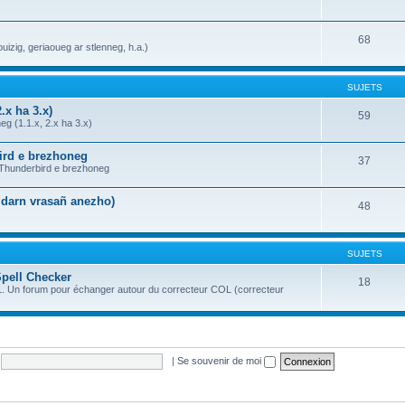
68
uizig, geriaoueg ar stlenneg, h.a.)
SUJETS
.x ha 3.x)
59
g (1.1.x, 2.x ha 3.x)
bird e brezhoneg
37
a Thunderbird e brezhoneg
n darn vrasañ anezho)
48
SUJETS
Spell Checker
18
OL. Un forum pour échanger autour du correcteur COL (correcteur
|
Se souvenir de moi