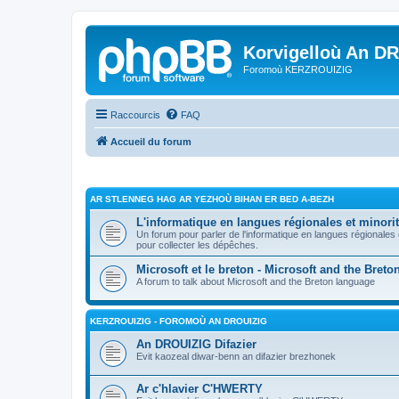
Korvigelloù An D
Foromoù KERZROUIZIG
Raccourcis
FAQ
Accueil du forum
AR STLENNEG HAG AR YEZHOÙ BIHAN ER BED A-BEZH
L'informatique en langues régionales et minorit
Un forum pour parler de l'informatique en langues régionales
pour collecter les dépêches.
Microsoft et le breton - Microsoft and the Bret
A forum to talk about Microsoft and the Breton language
KERZROUIZIG - FOROMOÙ AN DROUIZIG
An DROUIZIG Difazier
Evit kaozeal diwar-benn an difazier brezhonek
Ar c'hlavier C'HWERTY