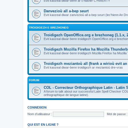
Evit kaozeal diwar-benn ar c'hlavier C'HWERTY
Danvezioù all a-bep seurt
Evit kaozeal diwar zanvezioù all a-bep seurt (lec'hienn An Dro
TROIDIGEZH E BREZHONEG
Troidigezh OpenOffice.org e brezhoneg (1.1.x, 2
Evit kaozeal diwar-benn troidigezh OpenOffice.org e brezhone
Troidigezh Mozilla Firefox ha Mozilla Thunder
Evit kaozeal diwar-benn troidigezh Mozilla Firefox ha Mozill
Troidigezh meziantoù all (frank a wirioù evit a
Evit kaozeal diwar-benn troidigezh ar meziantoù dre-vras
FORUM
COL - Correcteur Orthographique Latin - Latin 
A forum to talk about our successful Latin Spell Checker C
orthographique de langue latine).
CONNEXION
Nom d’utilisateur :
Mot de passe :
QUI EST EN LIGNE ?