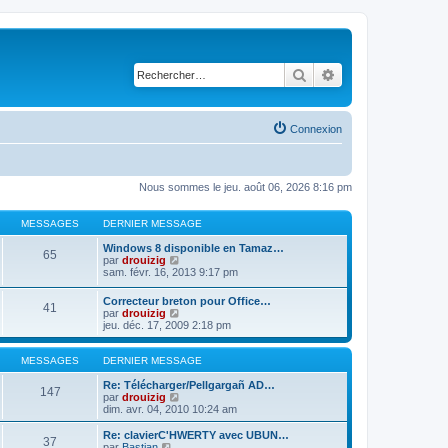
Rechercher
Recherche avancé
Connexion
Nous sommes le jeu. août 06, 2026 8:16 pm
MESSAGES
DERNIER MESSAGE
Windows 8 disponible en Tamaz…
65
C
par
drouizig
o
sam. févr. 16, 2013 9:17 pm
n
s
Correcteur breton pour Office…
41
u
C
par
drouizig
l
o
jeu. déc. 17, 2009 2:18 pm
t
n
e
s
r
u
MESSAGES
DERNIER MESSAGE
l
l
e
t
Re: Télécharger/Pellgargañ AD…
147
d
e
C
par
drouizig
e
r
o
dim. avr. 04, 2010 10:24 am
r
l
n
n
e
s
Re: clavierC'HWERTY avec UBUN…
i
37
d
u
C
par
Bastian