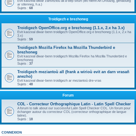
Evit kaozeal diwar zanvezioù all a-bep seurt (lec'hienn An Drouizig, geriaoueg
ar stlenneg, h.a.)
Sujets :
68
Troidigezh e brezhoneg
Troidigezh OpenOffice.org e brezhoneg (1.1.x, 2.x ha 3.x)
Evit kaozeal diwar-benn troidigezh OpenOffice.org e brezhoneg (1.1.x, 2.x ha
3.x)
Sujets :
59
Troidigezh Mozilla Firefox ha Mozilla Thunderbird e
brezhoneg
Evit kaozeal diwar-benn troidigezh Mozilla Firefox ha Mozilla Thunderbird e
brezhoneg
Sujets :
37
Troidigezh meziantoù all (frank a wirioù evit an darn vrasañ
anezho)
Evit kaozeal diwar-benn troidigezh ar meziantoù dre-vras
Sujets :
48
Forum
COL - Correcteur Orthographique Latin - Latin Spell Checker
A forum to talk about our successful Latin Spell Checker COL. Un forum pour
échanger autour du correcteur COL (correcteur orthographique de langue
latine).
Sujets :
18
CONNEXION