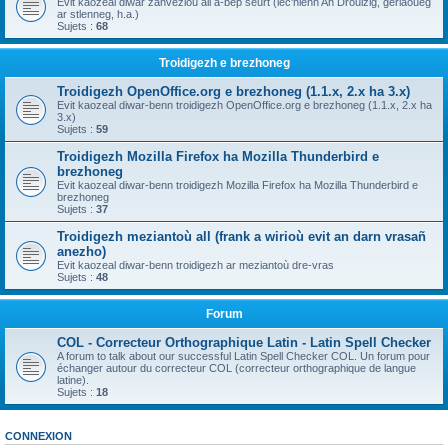
Evit kaozeal diwar zanvezioù all a-bep seurt (lec'hienn An Drouizig, geriaoueg
ar stlenneg, h.a.)
Sujets :
68
Troidigezh e brezhoneg
Troidigezh OpenOffice.org e brezhoneg (1.1.x, 2.x ha 3.x)
Evit kaozeal diwar-benn troidigezh OpenOffice.org e brezhoneg (1.1.x, 2.x ha
3.x)
Sujets :
59
Troidigezh Mozilla Firefox ha Mozilla Thunderbird e
brezhoneg
Evit kaozeal diwar-benn troidigezh Mozilla Firefox ha Mozilla Thunderbird e
brezhoneg
Sujets :
37
Troidigezh meziantoù all (frank a wirioù evit an darn vrasañ
anezho)
Evit kaozeal diwar-benn troidigezh ar meziantoù dre-vras
Sujets :
48
Forum
COL - Correcteur Orthographique Latin - Latin Spell Checker
A forum to talk about our successful Latin Spell Checker COL. Un forum pour
échanger autour du correcteur COL (correcteur orthographique de langue
latine).
Sujets :
18
CONNEXION