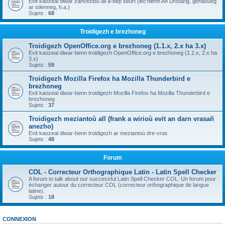
Evit kaozeal diwar zanvezioù all a-bep seurt (lec'hienn An Drouizig, geriaoueg
ar stlenneg, h.a.)
Sujets :
68
Troidigezh e brezhoneg
Troidigezh OpenOffice.org e brezhoneg (1.1.x, 2.x ha 3.x)
Evit kaozeal diwar-benn troidigezh OpenOffice.org e brezhoneg (1.1.x, 2.x ha
3.x)
Sujets :
59
Troidigezh Mozilla Firefox ha Mozilla Thunderbird e
brezhoneg
Evit kaozeal diwar-benn troidigezh Mozilla Firefox ha Mozilla Thunderbird e
brezhoneg
Sujets :
37
Troidigezh meziantoù all (frank a wirioù evit an darn vrasañ
anezho)
Evit kaozeal diwar-benn troidigezh ar meziantoù dre-vras
Sujets :
48
Forum
COL - Correcteur Orthographique Latin - Latin Spell Checker
A forum to talk about our successful Latin Spell Checker COL. Un forum pour
échanger autour du correcteur COL (correcteur orthographique de langue
latine).
Sujets :
18
CONNEXION