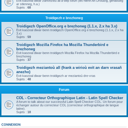
Evit kaozeal diwar zanvezioù all a-bep seurt (lec'hienn An Drouizig, geriaoueg
ar stlenneg, h.a.)
Sujets :
68
Troidigezh e brezhoneg
Troidigezh OpenOffice.org e brezhoneg (1.1.x, 2.x ha 3.x)
Evit kaozeal diwar-benn troidigezh OpenOffice.org e brezhoneg (1.1.x, 2.x ha
3.x)
Sujets :
59
Troidigezh Mozilla Firefox ha Mozilla Thunderbird e
brezhoneg
Evit kaozeal diwar-benn troidigezh Mozilla Firefox ha Mozilla Thunderbird e
brezhoneg
Sujets :
37
Troidigezh meziantoù all (frank a wirioù evit an darn vrasañ
anezho)
Evit kaozeal diwar-benn troidigezh ar meziantoù dre-vras
Sujets :
48
Forum
COL - Correcteur Orthographique Latin - Latin Spell Checker
A forum to talk about our successful Latin Spell Checker COL. Un forum pour
échanger autour du correcteur COL (correcteur orthographique de langue
latine).
Sujets :
18
CONNEXION