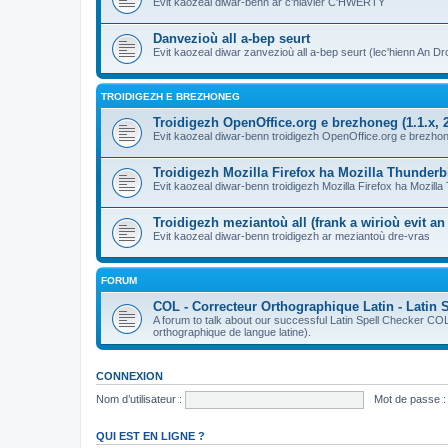
Evit kaozeal diwar-benn ar c'hlavier C'HWERTY
Danvezioù all a-bep seurt
Evit kaozeal diwar zanvezioù all a-bep seurt (lec'hienn An Dro
TROIDIGEZH E BREZHONEG
Troidigezh OpenOffice.org e brezhoneg (1.1.x, 2
Evit kaozeal diwar-benn troidigezh OpenOffice.org e brezhone
Troidigezh Mozilla Firefox ha Mozilla Thunder
Evit kaozeal diwar-benn troidigezh Mozilla Firefox ha Mozill
Troidigezh meziantoù all (frank a wirioù evit a
Evit kaozeal diwar-benn troidigezh ar meziantoù dre-vras
FORUM
COL - Correcteur Orthographique Latin - Latin 
A forum to talk about our successful Latin Spell Checker C
orthographique de langue latine).
CONNEXION
Nom d’utilisateur :
Mot de passe :
QUI EST EN LIGNE ?