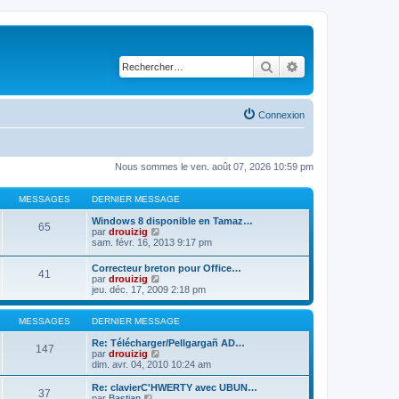
Rechercher
Recherche avancé
Connexion
Nous sommes le ven. août 07, 2026 10:59 pm
MESSAGES
DERNIER MESSAGE
Windows 8 disponible en Tamaz…
65
C
par
drouizig
o
sam. févr. 16, 2013 9:17 pm
n
s
Correcteur breton pour Office…
41
u
C
par
drouizig
l
o
jeu. déc. 17, 2009 2:18 pm
t
n
e
s
r
u
MESSAGES
DERNIER MESSAGE
l
l
e
t
Re: Télécharger/Pellgargañ AD…
147
d
e
C
par
drouizig
e
r
o
dim. avr. 04, 2010 10:24 am
r
l
n
n
e
s
Re: clavierC'HWERTY avec UBUN…
i
37
d
u
C
par
Bastian