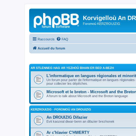
Korvigelloù An D
Foromoù KERZROUIZIG
Raccourcis
FAQ
Accueil du forum
AR STLENNEG HAG AR YEZHOÙ BIHAN ER BED A-BEZH
L'informatique en langues régionales et minorit
Un forum pour parler de l'informatique en langues régionales
pour collecter les dépêches.
Microsoft et le breton - Microsoft and the Bret
A forum to talk about Microsoft and the Breton language
KERZROUIZIG - FOROMOÙ AN DROUIZIG
An DROUIZIG Difazier
Evit kaozeal diwar-benn an difazier brezhonek
Ar c'hlavier C'HWERTY