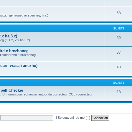
68
uizig, geriaoueg ar stlenneg, h.a.)
SUJETS
.x ha 3.x)
59
g (1.1.x, 2.x ha 3.x)
bird e brezhoneg
37
a Thunderbird e brezhoneg
n darn vrasañ anezho)
48
SUJETS
Spell Checker
18
OL. Un forum pour échanger autour du correcteur COL (correcteur
|
Se souvenir de moi