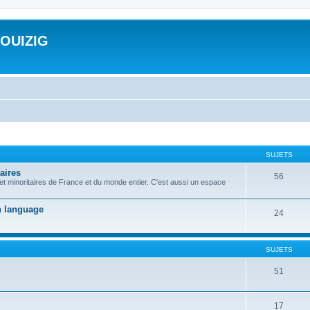
ROUIZIG
SUJETS
aires
56
 et minoritaires de France et du monde entier. C'est aussi un espace
on language
24
SUJETS
51
17