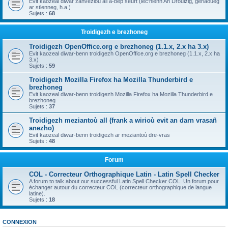
Evit kaozeal diwar zanvezioù all a-bep seurt (lec'hienn An Drouizig, geriaoueg
ar stlenneg, h.a.)
Sujets :
68
Troidigezh e brezhoneg
Troidigezh OpenOffice.org e brezhoneg (1.1.x, 2.x ha 3.x)
Evit kaozeal diwar-benn troidigezh OpenOffice.org e brezhoneg (1.1.x, 2.x ha
3.x)
Sujets :
59
Troidigezh Mozilla Firefox ha Mozilla Thunderbird e
brezhoneg
Evit kaozeal diwar-benn troidigezh Mozilla Firefox ha Mozilla Thunderbird e
brezhoneg
Sujets :
37
Troidigezh meziantoù all (frank a wirioù evit an darn vrasañ
anezho)
Evit kaozeal diwar-benn troidigezh ar meziantoù dre-vras
Sujets :
48
Forum
COL - Correcteur Orthographique Latin - Latin Spell Checker
A forum to talk about our successful Latin Spell Checker COL. Un forum pour
échanger autour du correcteur COL (correcteur orthographique de langue
latine).
Sujets :
18
CONNEXION