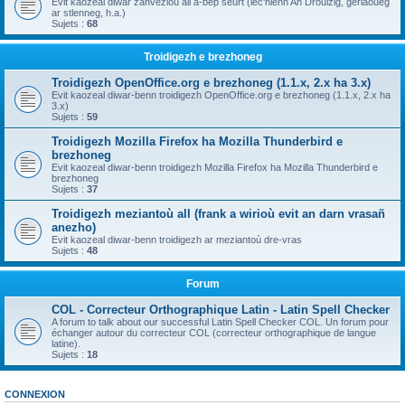
Evit kaozeal diwar zanvezioù all a-bep seurt (lec'hienn An Drouizig, geriaoueg
ar stlenneg, h.a.)
Sujets :
68
Troidigezh e brezhoneg
Troidigezh OpenOffice.org e brezhoneg (1.1.x, 2.x ha 3.x)
Evit kaozeal diwar-benn troidigezh OpenOffice.org e brezhoneg (1.1.x, 2.x ha
3.x)
Sujets :
59
Troidigezh Mozilla Firefox ha Mozilla Thunderbird e
brezhoneg
Evit kaozeal diwar-benn troidigezh Mozilla Firefox ha Mozilla Thunderbird e
brezhoneg
Sujets :
37
Troidigezh meziantoù all (frank a wirioù evit an darn vrasañ
anezho)
Evit kaozeal diwar-benn troidigezh ar meziantoù dre-vras
Sujets :
48
Forum
COL - Correcteur Orthographique Latin - Latin Spell Checker
A forum to talk about our successful Latin Spell Checker COL. Un forum pour
échanger autour du correcteur COL (correcteur orthographique de langue
latine).
Sujets :
18
CONNEXION