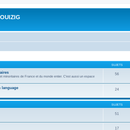
ROUIZIG
SUJETS
aires
56
 et minoritaires de France et du monde entier. C'est aussi un espace
on language
24
SUJETS
51
17