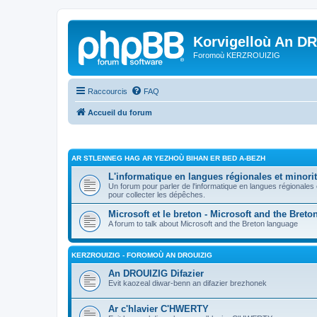
Korvigelloù An D
Foromoù KERZROUIZIG
Raccourcis
FAQ
Accueil du forum
AR STLENNEG HAG AR YEZHOÙ BIHAN ER BED A-BEZH
L'informatique en langues régionales et minorit
Un forum pour parler de l'informatique en langues régionales
pour collecter les dépêches.
Microsoft et le breton - Microsoft and the Bret
A forum to talk about Microsoft and the Breton language
KERZROUIZIG - FOROMOÙ AN DROUIZIG
An DROUIZIG Difazier
Evit kaozeal diwar-benn an difazier brezhonek
Ar c'hlavier C'HWERTY