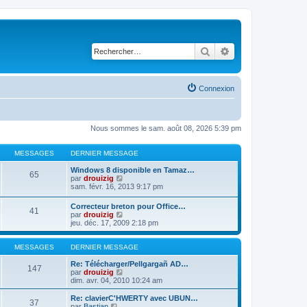
Rechercher
Recherche avancé
Connexion
Nous sommes le sam. août 08, 2026 5:39 pm
MESSAGES
DERNIER MESSAGE
Windows 8 disponible en Tamaz…
65
C
par
drouizig
o
sam. févr. 16, 2013 9:17 pm
n
s
Correcteur breton pour Office…
41
u
C
par
drouizig
l
o
jeu. déc. 17, 2009 2:18 pm
t
n
e
s
r
u
MESSAGES
DERNIER MESSAGE
l
l
e
t
Re: Télécharger/Pellgargañ AD…
147
d
e
C
par
drouizig
e
r
o
dim. avr. 04, 2010 10:24 am
r
l
n
n
e
s
Re: clavierC'HWERTY avec UBUN…
i
37
d
u
C
par
Bastian