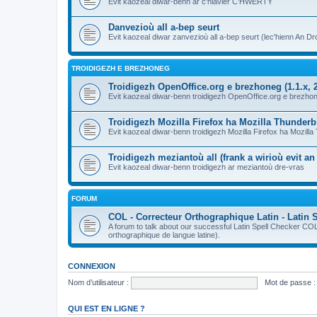
Evit kaozeal diwar-benn ar c'hlavier C'HWERTY
Danvezioù all a-bep seurt
Evit kaozeal diwar zanvezioù all a-bep seurt (lec'hienn An Dro
TROIDIGEZH E BREZHONEG
Troidigezh OpenOffice.org e brezhoneg (1.1.x, 2
Evit kaozeal diwar-benn troidigezh OpenOffice.org e brezhone
Troidigezh Mozilla Firefox ha Mozilla Thunder
Evit kaozeal diwar-benn troidigezh Mozilla Firefox ha Mozill
Troidigezh meziantoù all (frank a wirioù evit a
Evit kaozeal diwar-benn troidigezh ar meziantoù dre-vras
FORUM
COL - Correcteur Orthographique Latin - Latin 
A forum to talk about our successful Latin Spell Checker C
orthographique de langue latine).
CONNEXION
Nom d’utilisateur :
Mot de passe :
QUI EST EN LIGNE ?