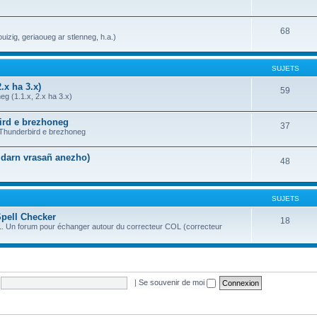
68
uizig, geriaoueg ar stlenneg, h.a.)
SUJETS
.x ha 3.x)
59
g (1.1.x, 2.x ha 3.x)
bird e brezhoneg
37
a Thunderbird e brezhoneg
n darn vrasañ anezho)
48
SUJETS
Spell Checker
18
OL. Un forum pour échanger autour du correcteur COL (correcteur
|
Se souvenir de moi