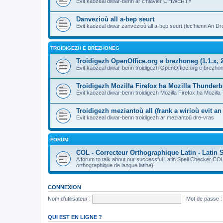
Evit kaozeal diwar-benn ar c'hlavier C'HWERTY
Danvezioù all a-bep seurt
Evit kaozeal diwar zanvezioù all a-bep seurt (lec'hienn An Dro
TROIDIGEZH E BREZHONEG
Troidigezh OpenOffice.org e brezhoneg (1.1.x, 2
Evit kaozeal diwar-benn troidigezh OpenOffice.org e brezhone
Troidigezh Mozilla Firefox ha Mozilla Thunder
Evit kaozeal diwar-benn troidigezh Mozilla Firefox ha Mozill
Troidigezh meziantoù all (frank a wirioù evit a
Evit kaozeal diwar-benn troidigezh ar meziantoù dre-vras
FORUM
COL - Correcteur Orthographique Latin - Latin 
A forum to talk about our successful Latin Spell Checker C
orthographique de langue latine).
CONNEXION
Nom d’utilisateur :
Mot de passe :
QUI EST EN LIGNE ?