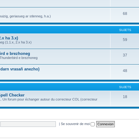
68
uizig, geriaoueg ar stlenneg, h.a.)
SUJETS
.x ha 3.x)
59
g (1.1.x, 2.x ha 3.x)
bird e brezhoneg
37
a Thunderbird e brezhoneg
n darn vrasañ anezho)
48
SUJETS
Spell Checker
18
OL. Un forum pour échanger autour du correcteur COL (correcteur
|
Se souvenir de moi