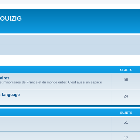
ROUIZIG
SUJETS
aires
56
 et minoritaires de France et du monde entier. C'est aussi un espace
on language
24
SUJETS
51
17