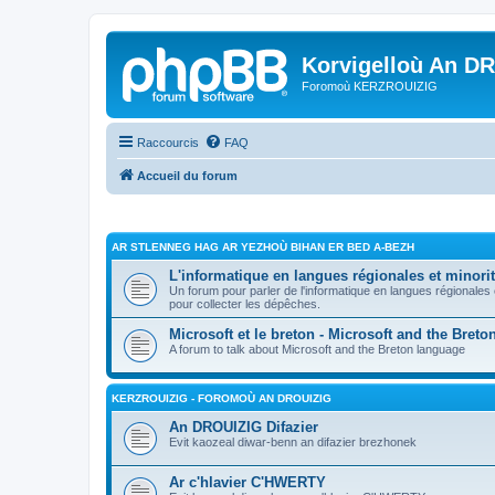
Korvigelloù An D
Foromoù KERZROUIZIG
Raccourcis
FAQ
Accueil du forum
AR STLENNEG HAG AR YEZHOÙ BIHAN ER BED A-BEZH
L'informatique en langues régionales et minorit
Un forum pour parler de l'informatique en langues régionales
pour collecter les dépêches.
Microsoft et le breton - Microsoft and the Bret
A forum to talk about Microsoft and the Breton language
KERZROUIZIG - FOROMOÙ AN DROUIZIG
An DROUIZIG Difazier
Evit kaozeal diwar-benn an difazier brezhonek
Ar c'hlavier C'HWERTY