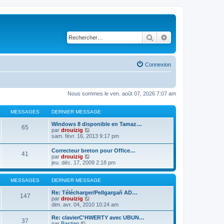
Rechercher
Recherche avancé
Connexion
Nous sommes le ven. août 07, 2026 7:07 am
MESSAGES
DERNIER MESSAGE
Windows 8 disponible en Tamaz…
65
C
par
drouizig
o
sam. févr. 16, 2013 9:17 pm
n
s
Correcteur breton pour Office…
41
u
C
par
drouizig
l
o
jeu. déc. 17, 2009 2:18 pm
t
n
e
s
r
u
MESSAGES
DERNIER MESSAGE
l
l
e
t
Re: Télécharger/Pellgargañ AD…
147
d
e
C
par
drouizig
e
r
o
dim. avr. 04, 2010 10:24 am
r
l
n
n
e
s
Re: clavierC'HWERTY avec UBUN…
i
37
d
u
C
par
Bastian