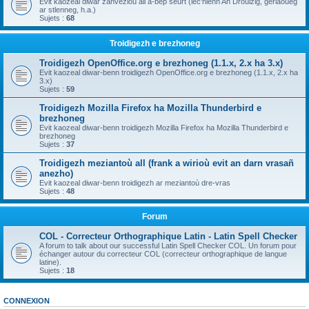
Evit kaozeal diwar zanvezioù all a-bep seurt (lec'hienn An Drouizig, geriaoueg
ar stlenneg, h.a.)
Sujets :
68
Troidigezh e brezhoneg
Troidigezh OpenOffice.org e brezhoneg (1.1.x, 2.x ha 3.x)
Evit kaozeal diwar-benn troidigezh OpenOffice.org e brezhoneg (1.1.x, 2.x ha
3.x)
Sujets :
59
Troidigezh Mozilla Firefox ha Mozilla Thunderbird e
brezhoneg
Evit kaozeal diwar-benn troidigezh Mozilla Firefox ha Mozilla Thunderbird e
brezhoneg
Sujets :
37
Troidigezh meziantoù all (frank a wirioù evit an darn vrasañ
anezho)
Evit kaozeal diwar-benn troidigezh ar meziantoù dre-vras
Sujets :
48
Forum
COL - Correcteur Orthographique Latin - Latin Spell Checker
A forum to talk about our successful Latin Spell Checker COL. Un forum pour
échanger autour du correcteur COL (correcteur orthographique de langue
latine).
Sujets :
18
CONNEXION