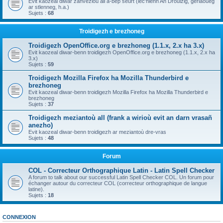
Evit kaozeal diwar zanvezioù all a-bep seurt (lec'hienn An Drouizig, geriaoueg
ar stlenneg, h.a.)
Sujets :
68
Troidigezh e brezhoneg
Troidigezh OpenOffice.org e brezhoneg (1.1.x, 2.x ha 3.x)
Evit kaozeal diwar-benn troidigezh OpenOffice.org e brezhoneg (1.1.x, 2.x ha
3.x)
Sujets :
59
Troidigezh Mozilla Firefox ha Mozilla Thunderbird e
brezhoneg
Evit kaozeal diwar-benn troidigezh Mozilla Firefox ha Mozilla Thunderbird e
brezhoneg
Sujets :
37
Troidigezh meziantoù all (frank a wirioù evit an darn vrasañ
anezho)
Evit kaozeal diwar-benn troidigezh ar meziantoù dre-vras
Sujets :
48
Forum
COL - Correcteur Orthographique Latin - Latin Spell Checker
A forum to talk about our successful Latin Spell Checker COL. Un forum pour
échanger autour du correcteur COL (correcteur orthographique de langue
latine).
Sujets :
18
CONNEXION