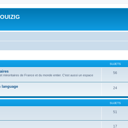
ROUIZIG
SUJETS
aires
56
 et minoritaires de France et du monde entier. C'est aussi un espace
on language
24
SUJETS
51
17