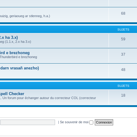
68
uizig, geriaoueg ar stlenneg, h.a.)
SUJETS
.x ha 3.x)
59
g (1.1.x, 2.x ha 3.x)
bird e brezhoneg
37
a Thunderbird e brezhoneg
n darn vrasañ anezho)
48
SUJETS
Spell Checker
18
OL. Un forum pour échanger autour du correcteur COL (correcteur
|
Se souvenir de moi