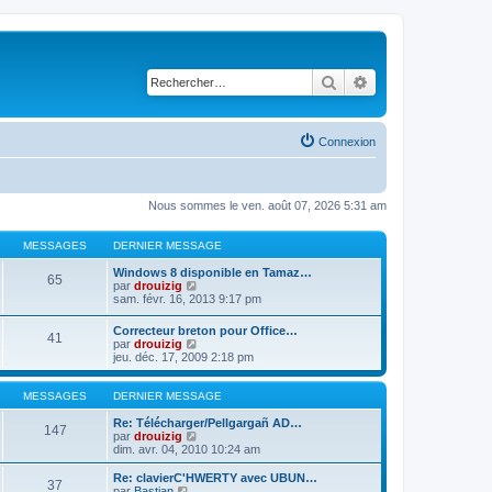
Rechercher
Recherche avancé
Connexion
Nous sommes le ven. août 07, 2026 5:31 am
MESSAGES
DERNIER MESSAGE
Windows 8 disponible en Tamaz…
65
C
par
drouizig
o
sam. févr. 16, 2013 9:17 pm
n
s
Correcteur breton pour Office…
41
u
C
par
drouizig
l
o
jeu. déc. 17, 2009 2:18 pm
t
n
e
s
r
u
MESSAGES
DERNIER MESSAGE
l
l
e
t
Re: Télécharger/Pellgargañ AD…
147
d
e
C
par
drouizig
e
r
o
dim. avr. 04, 2010 10:24 am
r
l
n
n
e
s
Re: clavierC'HWERTY avec UBUN…
i
37
d
u
C
par
Bastian