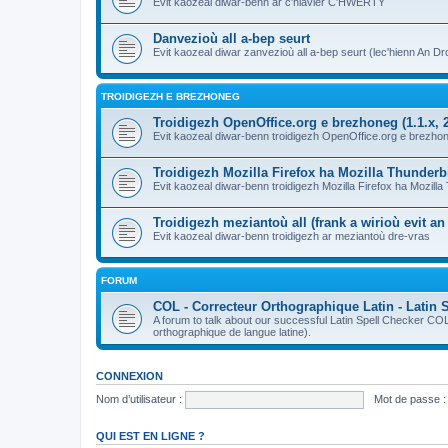
Evit kaozeal diwar-benn ar c'hlavier C'HWERTY
Danvezioù all a-bep seurt
Evit kaozeal diwar zanvezioù all a-bep seurt (lec'hienn An Dro
TROIDIGEZH E BREZHONEG
Troidigezh OpenOffice.org e brezhoneg (1.1.x, 2
Evit kaozeal diwar-benn troidigezh OpenOffice.org e brezhone
Troidigezh Mozilla Firefox ha Mozilla Thunder
Evit kaozeal diwar-benn troidigezh Mozilla Firefox ha Mozill
Troidigezh meziantoù all (frank a wirioù evit a
Evit kaozeal diwar-benn troidigezh ar meziantoù dre-vras
FORUM
COL - Correcteur Orthographique Latin - Latin 
A forum to talk about our successful Latin Spell Checker C
orthographique de langue latine).
CONNEXION
Nom d’utilisateur :
Mot de passe :
QUI EST EN LIGNE ?