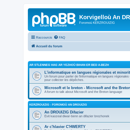
Korvigelloù An D
Foromoù KERZROUIZIG
Raccourcis
FAQ
Accueil du forum
AR STLENNEG HAG AR YEZHOÙ BIHAN ER BED A-BEZH
L'informatique en langues régionales et minorit
Un forum pour parler de l'informatique en langues régionales
pour collecter les dépêches.
Microsoft et le breton - Microsoft and the Bret
A forum to talk about Microsoft and the Breton language
KERZROUIZIG - FOROMOÙ AN DROUIZIG
An DROUIZIG Difazier
Evit kaozeal diwar-benn an difazier brezhonek
Ar c'hlavier C'HWERTY