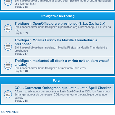
Evit kaozeal diwar zanvezioù all a-bep seurt (lec'hienn An Drouizig, geriaoueg
ar stlenneg, h.a.)
Sujets :
68
Troidigezh e brezhoneg
Troidigezh OpenOffice.org e brezhoneg (1.1.x, 2.x ha 3.x)
Evit kaozeal diwar-benn troidigezh OpenOffice.org e brezhoneg (1.1.x, 2.x ha
3.x)
Sujets :
59
Troidigezh Mozilla Firefox ha Mozilla Thunderbird e
brezhoneg
Evit kaozeal diwar-benn troidigezh Mozilla Firefox ha Mozilla Thunderbird e
brezhoneg
Sujets :
37
Troidigezh meziantoù all (frank a wirioù evit an darn vrasañ
anezho)
Evit kaozeal diwar-benn troidigezh ar meziantoù dre-vras
Sujets :
48
Forum
COL - Correcteur Orthographique Latin - Latin Spell Checker
A forum to talk about our successful Latin Spell Checker COL. Un forum pour
échanger autour du correcteur COL (correcteur orthographique de langue
latine).
Sujets :
18
CONNEXION