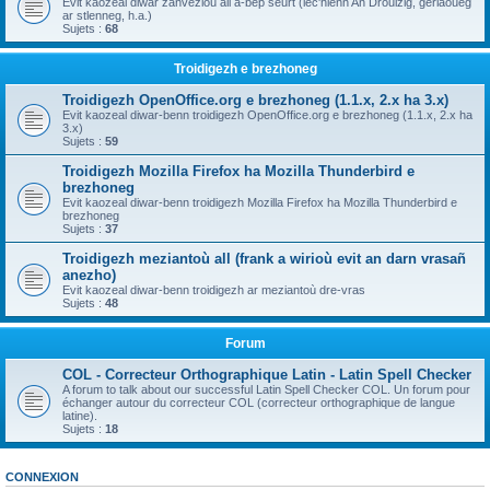
Evit kaozeal diwar zanvezioù all a-bep seurt (lec'hienn An Drouizig, geriaoueg
ar stlenneg, h.a.)
Sujets :
68
Troidigezh e brezhoneg
Troidigezh OpenOffice.org e brezhoneg (1.1.x, 2.x ha 3.x)
Evit kaozeal diwar-benn troidigezh OpenOffice.org e brezhoneg (1.1.x, 2.x ha
3.x)
Sujets :
59
Troidigezh Mozilla Firefox ha Mozilla Thunderbird e
brezhoneg
Evit kaozeal diwar-benn troidigezh Mozilla Firefox ha Mozilla Thunderbird e
brezhoneg
Sujets :
37
Troidigezh meziantoù all (frank a wirioù evit an darn vrasañ
anezho)
Evit kaozeal diwar-benn troidigezh ar meziantoù dre-vras
Sujets :
48
Forum
COL - Correcteur Orthographique Latin - Latin Spell Checker
A forum to talk about our successful Latin Spell Checker COL. Un forum pour
échanger autour du correcteur COL (correcteur orthographique de langue
latine).
Sujets :
18
CONNEXION