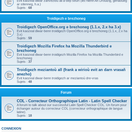
Evit kaozeal diwar zanvezioù all a-bep seurt (lec'hienn An Drouizig, geriaoueg
ar stlenneg, h.a.)
Sujets :
68
Troidigezh e brezhoneg
Troidigezh OpenOffice.org e brezhoneg (1.1.x, 2.x ha 3.x)
Evit kaozeal diwar-benn troidigezh OpenOffice.org e brezhoneg (1.1.x, 2.x ha
3.x)
Sujets :
59
Troidigezh Mozilla Firefox ha Mozilla Thunderbird e
brezhoneg
Evit kaozeal diwar-benn troidigezh Mozilla Firefox ha Mozilla Thunderbird e
brezhoneg
Sujets :
37
Troidigezh meziantoù all (frank a wirioù evit an darn vrasañ
anezho)
Evit kaozeal diwar-benn troidigezh ar meziantoù dre-vras
Sujets :
48
Forum
COL - Correcteur Orthographique Latin - Latin Spell Checker
A forum to talk about our successful Latin Spell Checker COL. Un forum pour
échanger autour du correcteur COL (correcteur orthographique de langue
latine).
Sujets :
18
CONNEXION