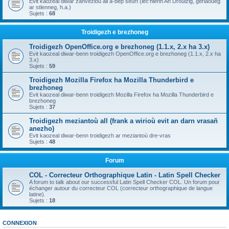
Evit kaozeal diwar zanvezioù all a-bep seurt (lec'hienn An Drouizig, geriaoueg
ar stlenneg, h.a.)
Sujets :
68
Troidigezh e brezhoneg
Troidigezh OpenOffice.org e brezhoneg (1.1.x, 2.x ha 3.x)
Evit kaozeal diwar-benn troidigezh OpenOffice.org e brezhoneg (1.1.x, 2.x ha
3.x)
Sujets :
59
Troidigezh Mozilla Firefox ha Mozilla Thunderbird e
brezhoneg
Evit kaozeal diwar-benn troidigezh Mozilla Firefox ha Mozilla Thunderbird e
brezhoneg
Sujets :
37
Troidigezh meziantoù all (frank a wirioù evit an darn vrasañ
anezho)
Evit kaozeal diwar-benn troidigezh ar meziantoù dre-vras
Sujets :
48
Forum
COL - Correcteur Orthographique Latin - Latin Spell Checker
A forum to talk about our successful Latin Spell Checker COL. Un forum pour
échanger autour du correcteur COL (correcteur orthographique de langue
latine).
Sujets :
18
CONNEXION