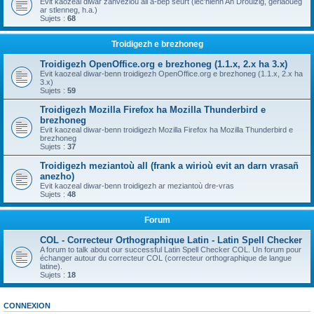
Evit kaozeal diwar zanvezioù all a-bep seurt (lec'hienn An Drouizig, geriaoueg
ar stlenneg, h.a.)
Sujets :
68
Troidigezh e brezhoneg
Troidigezh OpenOffice.org e brezhoneg (1.1.x, 2.x ha 3.x)
Evit kaozeal diwar-benn troidigezh OpenOffice.org e brezhoneg (1.1.x, 2.x ha
3.x)
Sujets :
59
Troidigezh Mozilla Firefox ha Mozilla Thunderbird e
brezhoneg
Evit kaozeal diwar-benn troidigezh Mozilla Firefox ha Mozilla Thunderbird e
brezhoneg
Sujets :
37
Troidigezh meziantoù all (frank a wirioù evit an darn vrasañ
anezho)
Evit kaozeal diwar-benn troidigezh ar meziantoù dre-vras
Sujets :
48
Forum
COL - Correcteur Orthographique Latin - Latin Spell Checker
A forum to talk about our successful Latin Spell Checker COL. Un forum pour
échanger autour du correcteur COL (correcteur orthographique de langue
latine).
Sujets :
18
CONNEXION