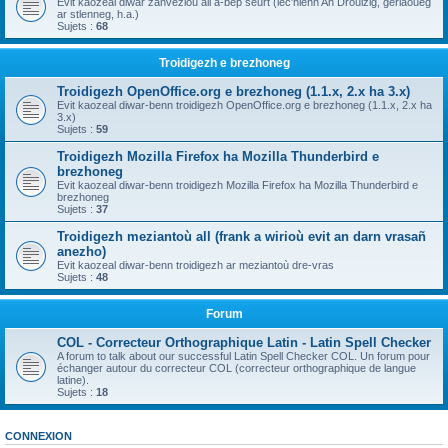
Evit kaozeal diwar zanvezioù all a-bep seurt (lec'hienn An Drouizig, geriaoueg
ar stlenneg, h.a.)
Sujets :
68
Troidigezh e brezhoneg
Troidigezh OpenOffice.org e brezhoneg (1.1.x, 2.x ha 3.x)
Evit kaozeal diwar-benn troidigezh OpenOffice.org e brezhoneg (1.1.x, 2.x ha
3.x)
Sujets :
59
Troidigezh Mozilla Firefox ha Mozilla Thunderbird e
brezhoneg
Evit kaozeal diwar-benn troidigezh Mozilla Firefox ha Mozilla Thunderbird e
brezhoneg
Sujets :
37
Troidigezh meziantoù all (frank a wirioù evit an darn vrasañ
anezho)
Evit kaozeal diwar-benn troidigezh ar meziantoù dre-vras
Sujets :
48
Forum
COL - Correcteur Orthographique Latin - Latin Spell Checker
A forum to talk about our successful Latin Spell Checker COL. Un forum pour
échanger autour du correcteur COL (correcteur orthographique de langue
latine).
Sujets :
18
CONNEXION