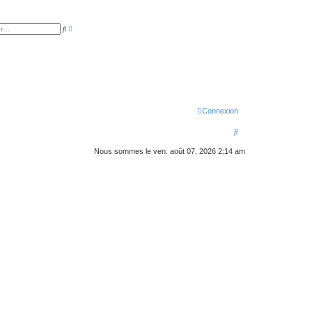
R
R
e
e
c
c
h
h
e
e
r
r
c
c
h
h
e
e
a
r
v
a
Connexion
n
c
R
é
e
e
Nous sommes le ven. août 07, 2026 2:14 am
c
h
e
r
c
h
e
r