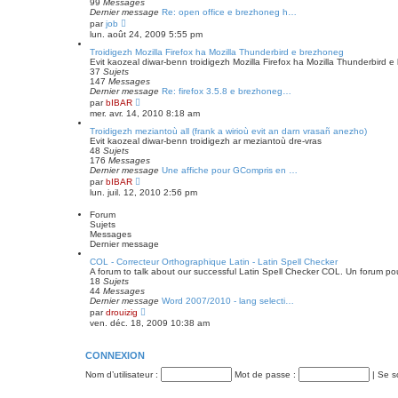
99
Messages
s
e
Dernier message
Re: open office e brezhoneg h…
s
r
C
par
job
a
n
o
lun. août 24, 2009 5:55 pm
g
i
n
e
e
s
Troidigezh Mozilla Firefox ha Mozilla Thunderbird e brezhoneg
r
u
Evit kaozeal diwar-benn troidigezh Mozilla Firefox ha Mozilla Thunderbird 
m
l
37
Sujets
e
t
147
Messages
s
e
Dernier message
Re: firefox 3.5.8 e brezhoneg…
s
r
C
par
bIBAR
a
l
o
mer. avr. 14, 2010 8:18 am
g
e
n
e
d
s
Troidigezh meziantoù all (frank a wirioù evit an darn vrasañ anezho)
e
u
Evit kaozeal diwar-benn troidigezh ar meziantoù dre-vras
r
l
48
Sujets
n
t
176
Messages
i
e
Dernier message
Une affiche pour GCompris en …
e
r
C
par
bIBAR
r
l
o
lun. juil. 12, 2010 2:56 pm
m
e
n
e
d
s
Forum
s
e
u
Sujets
s
r
l
Messages
a
n
t
Dernier message
g
i
e
e
e
r
COL - Correcteur Orthographique Latin - Latin Spell Checker
r
l
A forum to talk about our successful Latin Spell Checker COL. Un forum po
m
e
18
Sujets
e
d
44
Messages
s
e
Dernier message
Word 2007/2010 - lang selecti…
s
r
C
par
drouizig
a
n
o
ven. déc. 18, 2009 10:38 am
g
i
n
e
e
s
r
u
CONNEXION
m
l
e
t
Nom d’utilisateur :
s
Mot de passe :
|
Se s
e
s
r
a
l