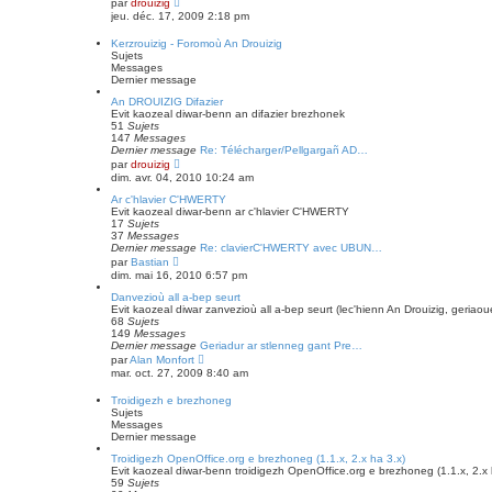
par
drouizig
l
o
jeu. déc. 17, 2009 2:18 pm
e
n
d
s
Kerzrouizig - Foromoù An Drouizig
e
u
Sujets
r
l
Messages
n
t
Dernier message
i
e
e
r
An DROUIZIG Difazier
r
l
Evit kaozeal diwar-benn an difazier brezhonek
m
e
51
Sujets
e
d
147
Messages
s
e
Dernier message
Re: Télécharger/Pellgargañ AD…
s
r
C
par
drouizig
a
n
o
dim. avr. 04, 2010 10:24 am
g
i
n
e
e
s
Ar c'hlavier C'HWERTY
r
u
Evit kaozeal diwar-benn ar c'hlavier C'HWERTY
m
l
17
Sujets
e
t
37
Messages
s
e
Dernier message
Re: clavierC'HWERTY avec UBUN…
s
r
C
par
Bastian
a
l
o
dim. mai 16, 2010 6:57 pm
g
e
n
e
d
s
Danvezioù all a-bep seurt
e
u
Evit kaozeal diwar zanvezioù all a-bep seurt (lec'hienn An Drouizig, geriaou
r
l
68
Sujets
n
t
149
Messages
i
e
Dernier message
Geriadur ar stlenneg gant Pre…
e
r
C
par
Alan Monfort
r
l
o
mar. oct. 27, 2009 8:40 am
m
e
n
e
d
s
Troidigezh e brezhoneg
s
e
u
Sujets
s
r
l
Messages
a
n
t
Dernier message
g
i
e
e
e
r
Troidigezh OpenOffice.org e brezhoneg (1.1.x, 2.x ha 3.x)
r
l
Evit kaozeal diwar-benn troidigezh OpenOffice.org e brezhoneg (1.1.x, 2.x 
m
e
59
Sujets
e
d