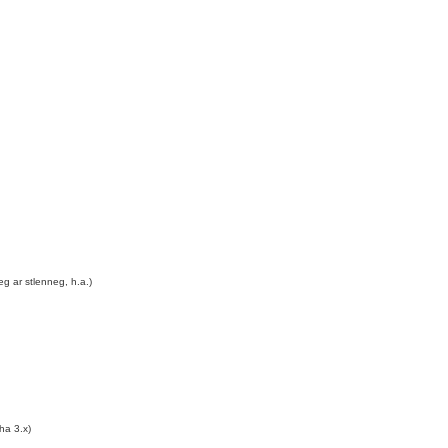
eg ar stlenneg, h.a.)
ha 3.x)