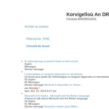
Korvigelloù An D
Foromoù KERZROUIZIG
Accéder au contenu
Raccourcis
FAQ
Accueil du forum
Ar stlenneg hag ar yezhoù bihan er bed a-bezh
Sujets
Messages
Dernier message
L'informatique en langues régionales et minoritaires
Un forum pour parler de l'informatique en langues régionales et minoritair
56
Sujets
65
Messages
Dernier message
Windows 8 disponible en Tamaz…
C
par
drouizig
o
sam. févr. 16, 2013 9:17 pm
n
s
Microsoft et le breton - Microsoft and the Breton language
u
A forum to talk about Microsoft and the Breton language
l
24
Sujets
t
41
Messages
e
Dernier message
Correcteur breton pour Office…
r
C