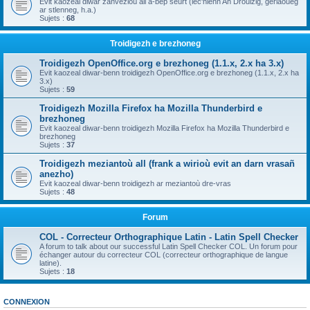
Evit kaozeal diwar zanvezioù all a-bep seurt (lec'hienn An Drouizig, geriaoueg
ar stlenneg, h.a.)
Sujets :
68
Troidigezh e brezhoneg
Troidigezh OpenOffice.org e brezhoneg (1.1.x, 2.x ha 3.x)
Evit kaozeal diwar-benn troidigezh OpenOffice.org e brezhoneg (1.1.x, 2.x ha
3.x)
Sujets :
59
Troidigezh Mozilla Firefox ha Mozilla Thunderbird e
brezhoneg
Evit kaozeal diwar-benn troidigezh Mozilla Firefox ha Mozilla Thunderbird e
brezhoneg
Sujets :
37
Troidigezh meziantoù all (frank a wirioù evit an darn vrasañ
anezho)
Evit kaozeal diwar-benn troidigezh ar meziantoù dre-vras
Sujets :
48
Forum
COL - Correcteur Orthographique Latin - Latin Spell Checker
A forum to talk about our successful Latin Spell Checker COL. Un forum pour
échanger autour du correcteur COL (correcteur orthographique de langue
latine).
Sujets :
18
CONNEXION