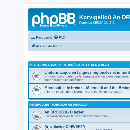
Korvigelloù An D
Foromoù KERZROUIZIG
Raccourcis
FAQ
Accueil du forum
AR STLENNEG HAG AR YEZHOÙ BIHAN ER BED A-BEZH
L'informatique en langues régionales et minorit
Un forum pour parler de l'informatique en langues régionales
pour collecter les dépêches.
Microsoft et le breton - Microsoft and the Bret
A forum to talk about Microsoft and the Breton language
KERZROUIZIG - FOROMOÙ AN DROUIZIG
An DROUIZIG Difazier
Evit kaozeal diwar-benn an difazier brezhonek
Ar c'hlavier C'HWERTY