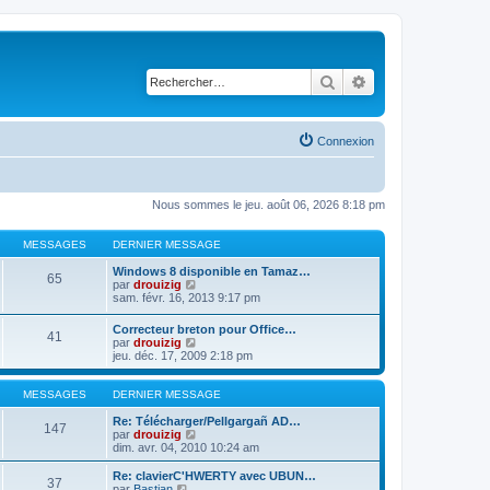
Rechercher
Recherche avancé
Connexion
Nous sommes le jeu. août 06, 2026 8:18 pm
MESSAGES
DERNIER MESSAGE
Windows 8 disponible en Tamaz…
65
C
par
drouizig
o
sam. févr. 16, 2013 9:17 pm
n
s
Correcteur breton pour Office…
41
u
C
par
drouizig
l
o
jeu. déc. 17, 2009 2:18 pm
t
n
e
s
r
u
MESSAGES
DERNIER MESSAGE
l
l
e
t
Re: Télécharger/Pellgargañ AD…
147
d
e
C
par
drouizig
e
r
o
dim. avr. 04, 2010 10:24 am
r
l
n
n
e
s
Re: clavierC'HWERTY avec UBUN…
i
37
d
u
C
par
Bastian