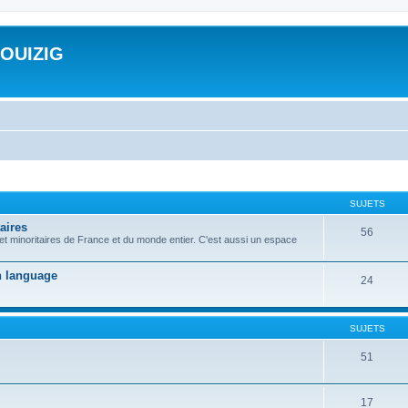
ROUIZIG
SUJETS
aires
56
 et minoritaires de France et du monde entier. C'est aussi un espace
on language
24
SUJETS
51
17