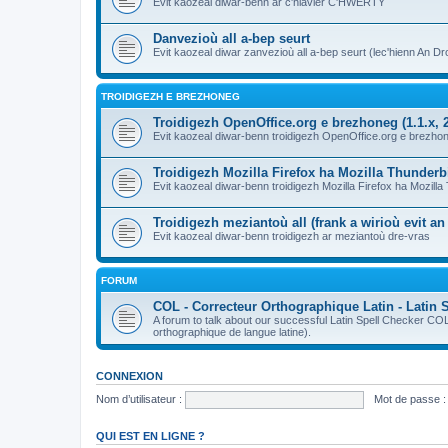
Evit kaozeal diwar-benn ar c'hlavier C'HWERTY
Danvezioù all a-bep seurt
Evit kaozeal diwar zanvezioù all a-bep seurt (lec'hienn An Dro
TROIDIGEZH E BREZHONEG
Troidigezh OpenOffice.org e brezhoneg (1.1.x, 2
Evit kaozeal diwar-benn troidigezh OpenOffice.org e brezhone
Troidigezh Mozilla Firefox ha Mozilla Thunder
Evit kaozeal diwar-benn troidigezh Mozilla Firefox ha Mozill
Troidigezh meziantoù all (frank a wirioù evit a
Evit kaozeal diwar-benn troidigezh ar meziantoù dre-vras
FORUM
COL - Correcteur Orthographique Latin - Latin 
A forum to talk about our successful Latin Spell Checker C
orthographique de langue latine).
CONNEXION
Nom d’utilisateur :
Mot de passe :
QUI EST EN LIGNE ?