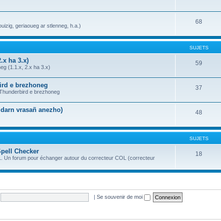
68
uizig, geriaoueg ar stlenneg, h.a.)
SUJETS
.x ha 3.x)
59
g (1.1.x, 2.x ha 3.x)
bird e brezhoneg
37
a Thunderbird e brezhoneg
n darn vrasañ anezho)
48
SUJETS
Spell Checker
18
OL. Un forum pour échanger autour du correcteur COL (correcteur
|
Se souvenir de moi