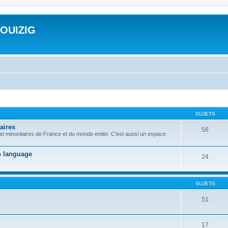
ROUIZIG
SUJETS
aires
56
 et minoritaires de France et du monde entier. C'est aussi un espace
on language
24
SUJETS
51
17