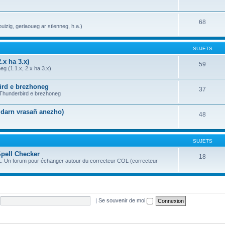
68
uizig, geriaoueg ar stlenneg, h.a.)
SUJETS
.x ha 3.x)
59
g (1.1.x, 2.x ha 3.x)
bird e brezhoneg
37
a Thunderbird e brezhoneg
n darn vrasañ anezho)
48
SUJETS
Spell Checker
18
OL. Un forum pour échanger autour du correcteur COL (correcteur
|
Se souvenir de moi