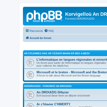
Korvigelloù An D
Foromoù KERZROUIZIG
Raccourcis
FAQ
Accueil du forum
AR STLENNEG HAG AR YEZHOÙ BIHAN ER BED A-BEZH
L'informatique en langues régionales et minorit
Un forum pour parler de l'informatique en langues régionales
pour collecter les dépêches.
Microsoft et le breton - Microsoft and the Bret
A forum to talk about Microsoft and the Breton language
KERZROUIZIG - FOROMOÙ AN DROUIZIG
An DROUIZIG Difazier
Evit kaozeal diwar-benn an difazier brezhonek
Ar c'hlavier C'HWERTY