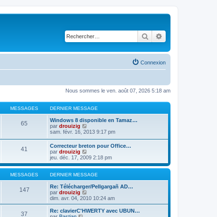
Rechercher
Recherche avancé
Connexion
Nous sommes le ven. août 07, 2026 5:18 am
MESSAGES
DERNIER MESSAGE
Windows 8 disponible en Tamaz…
65
C
par
drouizig
o
sam. févr. 16, 2013 9:17 pm
n
s
Correcteur breton pour Office…
41
u
C
par
drouizig
l
o
jeu. déc. 17, 2009 2:18 pm
t
n
e
s
r
u
MESSAGES
DERNIER MESSAGE
l
l
e
t
Re: Télécharger/Pellgargañ AD…
147
d
e
C
par
drouizig
e
r
o
dim. avr. 04, 2010 10:24 am
r
l
n
n
e
s
Re: clavierC'HWERTY avec UBUN…
i
37
d
u
C
par
Bastian