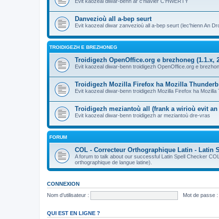
Evit kaozeal diwar-benn ar c'hlavier C'HWERTY
Danvezioù all a-bep seurt
Evit kaozeal diwar zanvezioù all a-bep seurt (lec'hienn An Dro
TROIDIGEZH E BREZHONEG
Troidigezh OpenOffice.org e brezhoneg (1.1.x, 2
Evit kaozeal diwar-benn troidigezh OpenOffice.org e brezhone
Troidigezh Mozilla Firefox ha Mozilla Thunder
Evit kaozeal diwar-benn troidigezh Mozilla Firefox ha Mozill
Troidigezh meziantoù all (frank a wirioù evit a
Evit kaozeal diwar-benn troidigezh ar meziantoù dre-vras
FORUM
COL - Correcteur Orthographique Latin - Latin 
A forum to talk about our successful Latin Spell Checker C
orthographique de langue latine).
CONNEXION
Nom d’utilisateur :
Mot de passe :
QUI EST EN LIGNE ?